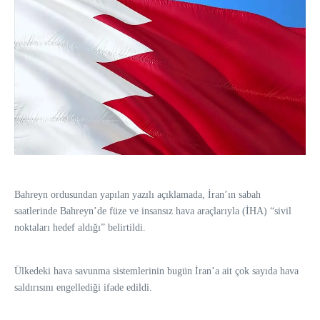
Bahreyn ordusundan yapılan yazılı açıklamada, İran’ın sabah
saatlerinde Bahreyn’de füze ve insansız hava araçlarıyla (İHA) “sivil
noktaları hedef aldığı” belirtildi.
Ülkedeki hava savunma sistemlerinin bugün İran’a ait çok sayıda hava
saldırısını engellediği ifade edildi.