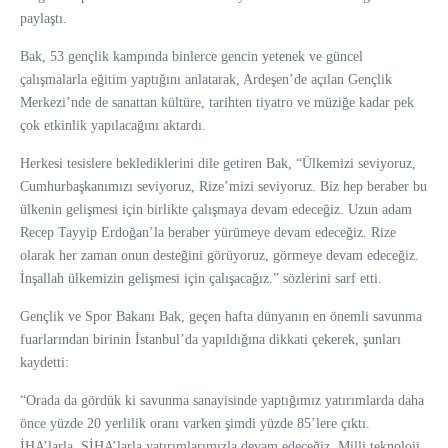
paylaştı.
Bak, 53 gençlik kampında binlerce gencin yetenek ve güncel
çalışmalarla eğitim yaptığını anlatarak, Ardeşen’de açılan Gençlik
Merkezi’nde de sanattan kültüre, tarihten tiyatro ve müziğe kadar pek
çok etkinlik yapılacağını aktardı.
Herkesi tesislere beklediklerini dile getiren Bak, “Ülkemizi seviyoruz,
Cumhurbaşkanımızı seviyoruz, Rize’mizi seviyoruz. Biz hep beraber bu
ülkenin gelişmesi için birlikte çalışmaya devam edeceğiz. Uzun adam
Recep Tayyip Erdoğan’la beraber yürümeye devam edeceğiz. Rize
olarak her zaman onun desteğini görüyoruz, görmeye devam edeceğiz.
İnşallah ülkemizin gelişmesi için çalışacağız.” sözlerini sarf etti.
Gençlik ve Spor Bakanı Bak, geçen hafta dünyanın en önemli savunma
fuarlarından birinin İstanbul’da yapıldığına dikkati çekerek, şunları
kaydetti:
“Orada da gördük ki savunma sanayisinde yaptığımız yatırımlarda daha
önce yüzde 20 yerlilik oranı varken şimdi yüzde 85’lere çıktı.
İHA’larla, SİHA’larla yatırımlarımızla devam edeceğiz. Milli teknoloji