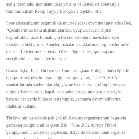
açılış töreninde, spor alanındaki yatırım ve destekleri dolayısıyla
Cumhurbaşkanı Recep Tayyip Erdoğan’a teşekkür etti.
Spor alışkanlığının bağımlılıkla mücadeledeki önemine işaret eden Bak,
“Çocuklarımızı kötü alışkanlıklardan, uyuşturucudan, dijital
bağımlılıktan uzak tutmak için herkesi salonlara, havuzlara, spor
tesislerine bekliyoruz. Anneler, babalar çocuklarınızı alıp tesislerimize
getirin. Tesislerimiz ücretsiz. Yüzme öğrensinler, spor yapsınlar,
enerjilerini atsınlar.” diye konuştu.
Osman Aşkın Bak, Türkiye’de, Cumhurbaşkanı Erdoğan önderliğinde
bir spor tesisi devrimi yaşandığını vurgulayarak, “UEFA, FIFA
standartlarında stadyumlarıyla, yüzme havuzlarıyla, olimpik ve yarı
olimpik havuzlarıyla, kapalı spor salonlarıyla, atletizm pistleriyle
beraber her yerde binlerce tesis yaptık, yapmaya devam ediyoruz.”
ifadesini kullandı.
Türkiye’nin bu sebeple pek çok uluslararası organizasyonu başarıyla
gerçekleştirdiğinin altını çizen Bak, “Yine 2032 Avrupa Futbol
Şampiyonası Türkiye’de yapılacak. İtalya ile beraber bunu organize