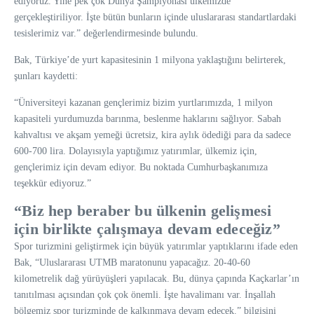
ediyoruz. Yine pek çok Dünya Şampiyonası ülkemizde
gerçekleştiriliyor. İşte bütün bunların içinde uluslararası standartlardaki
tesislerimiz var.” değerlendirmesinde bulundu.
Bak, Türkiye’de yurt kapasitesinin 1 milyona yaklaştığını belirterek,
şunları kaydetti:
“Üniversiteyi kazanan gençlerimiz bizim yurtlarımızda, 1 milyon
kapasiteli yurdumuzda barınma, beslenme haklarını sağlıyor. Sabah
kahvaltısı ve akşam yemeği ücretsiz, kira aylık ödediği para da sadece
600-700 lira. Dolayısıyla yaptığımız yatırımlar, ülkemiz için,
gençlerimiz için devam ediyor. Bu noktada Cumhurbaşkanımıza
teşekkür ediyoruz.”
“Biz hep beraber bu ülkenin gelişmesi
için birlikte çalışmaya devam edeceğiz”
Spor turizmini geliştirmek için büyük yatırımlar yaptıklarını ifade eden
Bak, “Uluslararası UTMB maratonunu yapacağız. 20-40-60
kilometrelik dağ yürüyüşleri yapılacak. Bu, dünya çapında Kaçkarlar’ın
tanıtılması açısından çok çok önemli. İşte havalimanı var. İnşallah
bölgemiz spor turizminde de kalkınmaya devam edecek.” bilgisini