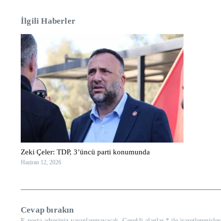
İlgili Haberler
Zeki Çeler: TDP, 3’üncü parti konumunda
Haziran 12, 2026
Cevap bırakın
E-posta adresiniz yayınlanmayacak.
Gerekli alanlar
*
ile işaretlenmişler