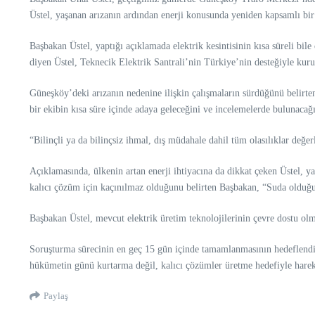
Üstel, yaşanan arızanın ardından enerji konusunda yeniden kapsamlı bir d
Başbakan Üstel, yaptığı açıklamada elektrik kesintisinin kısa süreli bi
diyen Üstel, Teknecik Elektrik Santrali’nin Türkiye’nin desteğiyle kurul
Güneşköy’deki arızanın nedenine ilişkin çalışmaların sürdüğünü belir
bir ekibin kısa süre içinde adaya geleceğini ve incelemelerde bulunacağ
“Bilinçli ya da bilinçsiz ihmal, dış müdahale dahil tüm olasılıklar değ
Açıklamasında, ülkenin artan enerji ihtiyacına da dikkat çeken Üstel, yal
kalıcı çözüm için kaçınılmaz olduğunu belirten Başbakan, “Suda olduğu g
Başbakan Üstel, mevcut elektrik üretim teknolojilerinin çevre dostu olma
Soruşturma sürecinin en geç 15 gün içinde tamamlanmasının hedeflendiğini
hükümetin günü kurtarma değil, kalıcı çözümler üretme hedefiyle hareke
Paylaş