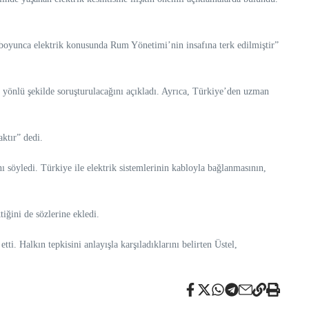
ar boyunca elektrik konusunda Rum Yönetimi’nin insafına terk edilmiştir”
önlü şekilde soruşturulacağını açıkladı. Ayrıca, Türkiye’den uzman
ktır” dedi.
nı söyledi. Türkiye ile elektrik sistemlerinin kabloyla bağlanmasının,
iğini de sözlerine ekledi.
i. Halkın tepkisini anlayışla karşıladıklarını belirten Üstel,