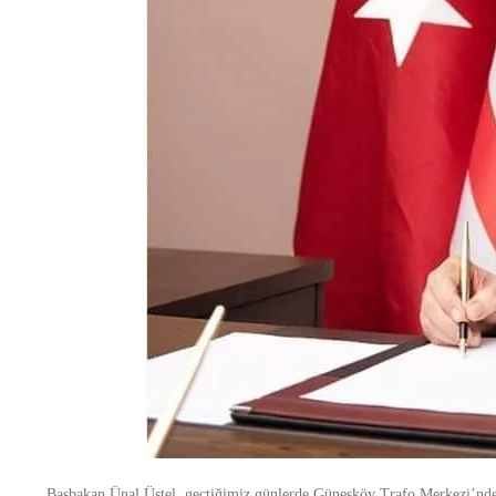
Başbakan Ünal Üstel, geçtiğimiz günlerde Güneşköy Trafo Merkezi’nde 