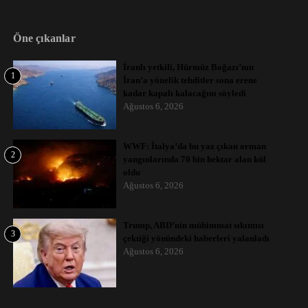
Öne çıkanlar
İranlı yetkili, Hürmüz Boğazı’nın
1
İran’a yönelik tehditler sona erene
kadar kapalı kalacağını söyledi
Ağustos 6, 2026
WWF: İtalya’da bu yaz çıkan orman
2
yangınlarında 70 bin hektar alan kül
oldu
Ağustos 6, 2026
Trump, ABD’nin mühimmat sıkıntısı
3
çektiği yönündeki haberleri yalanladı
Ağustos 6, 2026