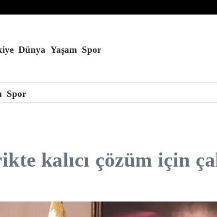
apay zeka destekli İHA üretti
 yakında açılacak
iye
Dünya
Yaşam
Spor
m
Spor
kte kalıcı çözüm için ça