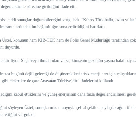
eğerlendirme sürecine girildiğini ifade etti.
le olsa ciddi sonuçlar doğurabileceğini vurguladı. “Kıbrıs Türk halkı, uzun yıll
masının ardından bu bağımlılığın sona erdirildiğini hatırlattı.
ten Üstel, konunun hem KIB-TEK hem de Polis Genel Müdürlüğü tarafından çok y
ını duyurdu.
erlendiriliyor. Suçu veya ihmali olan varsa, kimsenin gözünün yaşına bakılmayaca
nızca bugünü değil geleceği de düşünerek kesintisiz enerji arzı için çalıştıkları
ibi elektrikte de çare Anavatan Türkiye’dir” ifadelerini kullandı.
dığını kabul ettiklerini ve güneş enerjisinin daha fazla değerlendirilmesi gerekt
 söyleyen Üstel, sonuçların kamuoyuyla şeffaf şekilde paylaşılacağını ifade ett
t ettiğini vurguladı.