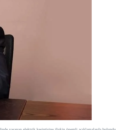
e yaşanan elektrik kesintisine ilişkin önemli açıklamalarda bulundu.