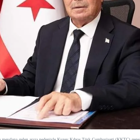
meydana gelen arıza nedeniyle Kuzey Kıbrıs Türk Cumhuriyeti (KKTC) genelind