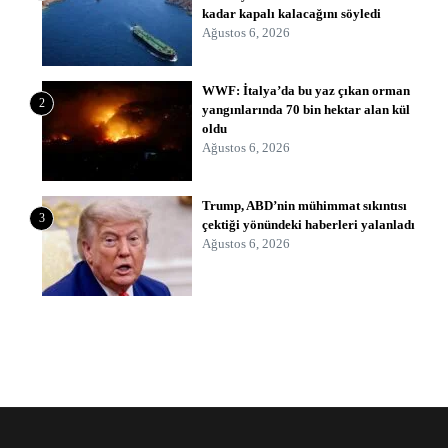
kadar kapalı kalacağını söyledi
Ağustos 6, 2026
WWF: İtalya’da bu yaz çıkan orman
2
yangınlarında 70 bin hektar alan kül
oldu
Ağustos 6, 2026
Trump, ABD’nin mühimmat sıkıntısı
3
çektiği yönündeki haberleri yalanladı
Ağustos 6, 2026