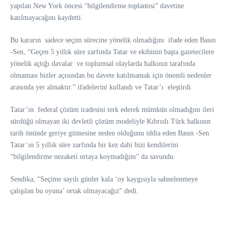
yapılan New York öncesi “bilgilendirme toplantısı” davetine
katılmayacağını kaydetti.
Bu kararın sadece seçim sürecine yönelik olmadığını ifade eden Basın
-Sen, “Geçen 5 yıllık süre zarfında Tatar ve ekibinin başta gazetecilere
yönelik açtığı davalar ve toplumsal olaylarda halkının tarafında
olmaması bizler açısından bu davete katılmamak için önemli nedenler
arasında yer almaktır.” ifadelerini kullandı ve Tatar’ı eleştirdi.
Tatar’ın federal çözüm iradesini terk ederek mümkün olmadığını ileri
sürdüğü olmayan iki devletli çözüm modeliyle Kıbrıslı Türk halkının
tarih önünde geriye gitmesine neden olduğunu iddia eden Basın -Sen
Tatar’ın
5 yıllık süre zarfında bir kez dahi bizi kendilerini
“bilgilendirme nezaketi ortaya koymadığını” da savundu.
Sendika, “Seçime sayılı günler kala ‘oy kaygısıyla sahnelenmeye
çalışılan bu oyuna’ ortak olmayacağız” dedi.