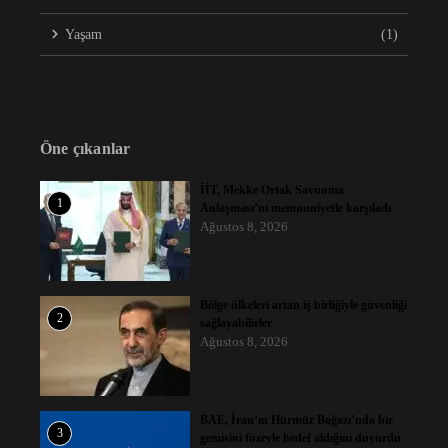
Yaşam
(1)
Öne çıkanlar
İİT, Mekke Ortak Savunma
1
Anlaşması’nı memnuniyetle karşıladı
Ağustos 8, 2026
Bölge ülkeleri artan iş birliğiyle güvenliği
2
sağlayabilirler
Ağustos 8, 2026
BAE, İran’ın Hürmüz Boğazı’nda bir
3
gemisini füzeyle hedef aldığını duyurdu