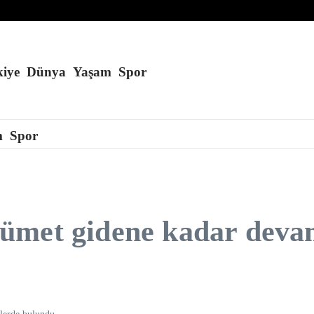
lığa sürükleyebilir
andırabilir
 karbon buldu
iye
Dünya
Yaşam
Spor
m
Spor
ümet gidene kadar deva