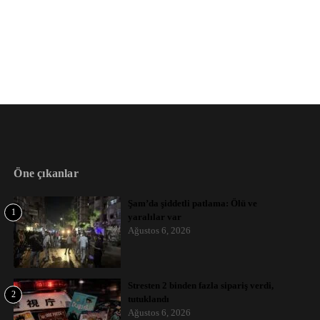
Öne çıkanlar
Şam’da şiddetli patlama: Ölü ve
1
yaralılar var
Ağustos 6, 2026
Stresten 2 binden fazla sipariş verdi,
2
tutuklandı
Ağustos 6, 2026