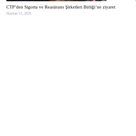
CTP’den Sigorta ve Reasürans Şirketleri Birliği’ne ziyaret
Haziran 12, 2026