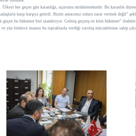
lerde bulundu.
Ülkeyi her geçen gün karanlığa, uçuruma sürüklemektedir. Bu karanlık düzene
arkadaşlarla karşı karşıya getirdi. Bizim amacımız onlara zarar vermek değil” şek
dı geçen bu hükümet bizi utandırıyor. Gelmiş geçmiş en kötü hükümet” ifadeleri
 ve yüz binlerce insanın bu topraklarda verdiği varoluş mücadelesine sahip ç