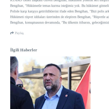
KTAMS Genel Başkanı Güven Bengihan, hükümete yönelik sert eleştiri
Bengihan, “Hükümetle temas kurma isteğimiz yok. Bu hükümet gitmeli. 
Polisle karşı karşıya getirildiklerini ifade eden Bengihan, “Bizi polis 
Hükümeti rüşvet iddiaları üzerinden de eleştiren Bengihan, “Rüşvetle a
Bengihan, konuşmasının devamında, “Bu ülkenin itibarını, geleceğimizi
Paylaş
İlgili Haberler