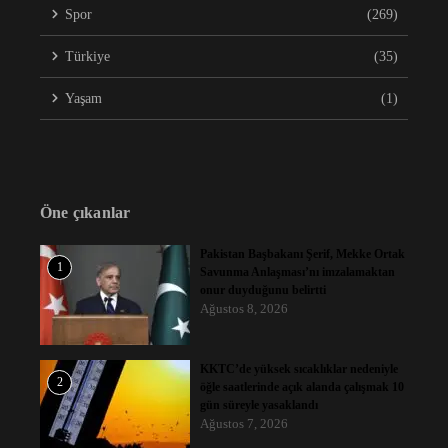
Spor
(269)
Türkiye
(35)
Yaşam
(1)
Öne çıkanlar
Pakistan Başbakanı Şerif, Mekke Ortak
1
Savunma Anlaşması’nı imzalamaktan
onur duyduğunu belirtti
Ağustos 8, 2026
KKTC’de yüksek sıcaklıklar nedeniyle
2
öğle saatlerinde açık alanda çalışmak 10
gün süreyle yasaklandı
Ağustos 7, 2026