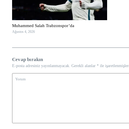
Muhammed Salah Trabzonspor’da
Ağustos 4, 2026
Cevap bırakın
E-posta adresiniz yayınlanmayacak.
Gerekli alanlar
*
ile işaretlenmişler