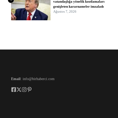
vatandaşlığa yönelik kısıtlamaları
genişleten kararnameler imzaladı
Ağustos 7, 2026
Email
: info@birhaberci.com