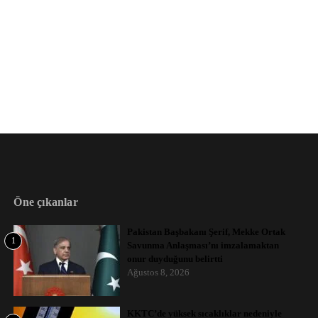
Öne çıkanlar
Pakistan Başbakanı Şerif, Mekke Ortak
1
Savunma Anlaşması’nı imzalamaktan
onur duyduğunu belirtti
Ağustos 8, 2026
KKTC’de yüksek sıcaklıklar nedeniyle