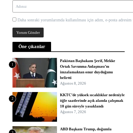
Daha sonraki yorumlarımda kullanılması için adım, e-posta adresim v
Öne çıkanlar
Pakistan Başbakanı Şerif, Mekke
1
Ortak Savunma Anlaşması’nı
imzalamaktan onur duyduğunu
belirtti
Ağustos 8, 2026
KKTC’de yüksek sıcaklıklar nedeniyle
2
öğle saatlerinde açık alanda çalışmak
10 gün süreyle yasaklandı
Ağustos 7, 2026
ABD Başkanı Trump, doğumla
3