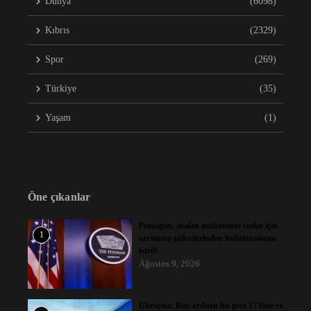
Dünya
(6098)
Kıbrıs
(2329)
Spor
(269)
Türkiye
(35)
Yaşam
(1)
Öne çıkanlar
Pentagon, azalan mühimmat stoku için
1
savunma şirketlerinden hızlanmalarını
istedi
Ağustos 9, 2026
Ukrayna: Rus ordusu bu gece 17 füze ve