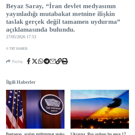
Beyaz Saray, “İran devlet medyasının
yayınladığı mutabakat metnine ilişkin
taslak gerçek değil tamamen uydurma”
açıklamasında bulundu.
27/05/2026 17:53
© TRT HABER
Paylaş
İlgili Haberler
Pentagon, azalan mühimmat stoku
Ukrayna: Rus ordusu bu gece 17