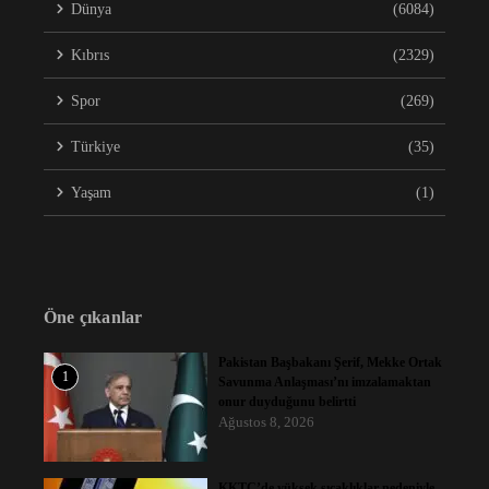
Dünya
(6084)
Kıbrıs
(2329)
Spor
(269)
Türkiye
(35)
Yaşam
(1)
Öne çıkanlar
Pakistan Başbakanı Şerif, Mekke Ortak
1
Savunma Anlaşması’nı imzalamaktan
onur duyduğunu belirtti
Ağustos 8, 2026
KKTC’de yüksek sıcaklıklar nedeniyle