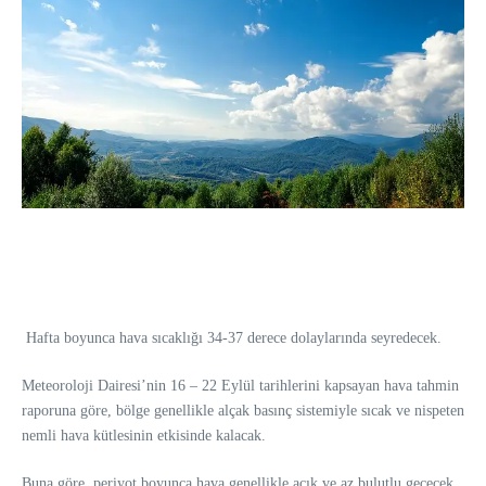
Hafta boyunca hava sıcaklığı 34-37 derece dolaylarında seyredecek.
Meteoroloji Dairesi’nin 16 – 22 Eylül tarihlerini kapsayan hava tahmin
raporuna göre, bölge genellikle alçak basınç sistemiyle sıcak ve nispeten
nemli hava kütlesinin etkisinde kalacak.
Buna göre, periyot boyunca hava genellikle açık ve az bulutlu geçecek.