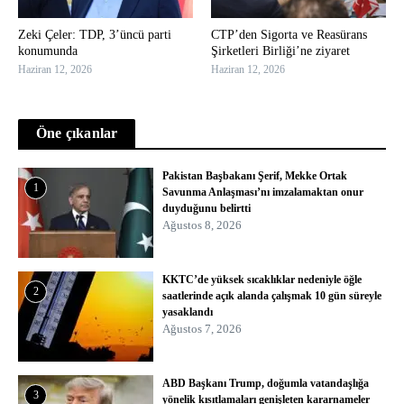
Zeki Çeler: TDP, 3’üncü parti
CTP’den Sigorta ve Reasürans
konumunda
Şirketleri Birliği’ne ziyaret
Haziran 12, 2026
Haziran 12, 2026
Öne çıkanlar
Pakistan Başbakanı Şerif, Mekke Ortak
1
Savunma Anlaşması’nı imzalamaktan onur
duyduğunu belirtti
Ağustos 8, 2026
KKTC’de yüksek sıcaklıklar nedeniyle öğle
2
saatlerinde açık alanda çalışmak 10 gün süreyle
yasaklandı
Ağustos 7, 2026
ABD Başkanı Trump, doğumla vatandaşlığa
3
yönelik kısıtlamaları genişleten kararnameler