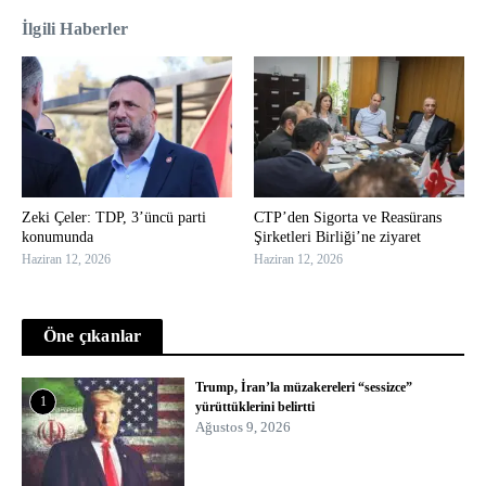
İlgili Haberler
Zeki Çeler: TDP, 3’üncü parti
CTP’den Sigorta ve Reasürans
konumunda
Şirketleri Birliği’ne ziyaret
Haziran 12, 2026
Haziran 12, 2026
Öne çıkanlar
Trump, İran’la müzakereleri “sessizce”
1
yürüttüklerini belirtti
Ağustos 9, 2026