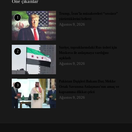
Öne çıkanlar
Trump, İran’la müzakereleri “sessizce”
1
yürüttüklerini belirtti
Ağustos 9, 2026
Suriye, topraklarındaki Rus üsleri için
2
Moskova ile anlaşmaya vardığını
açıkladı
Ağustos 9, 2026
Pakistan Dışişleri Bakanı Dar, Mekke
3
Ortak Savunma Anlaşması’nın amaç ve
kapsamına dikkat çekti
Ağustos 9, 2026