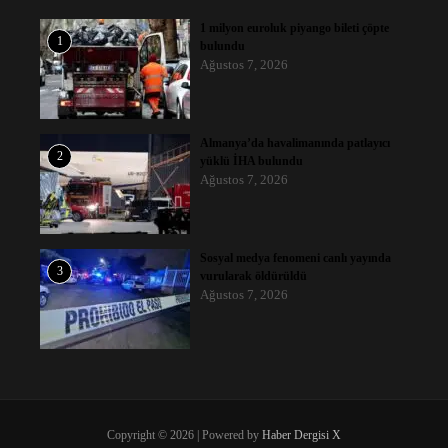
1 milyon euroluk piyango bileti çöpte
1
bulundu
Ağustos 7, 2026
Almanya’da havalimanında patlayıcı
2
yüklü İHA bulundu
Ağustos 7, 2026
Sosyal medya fenomeni canlı yayında
3
vurularak öldürüldü
Ağustos 7, 2026
Copyright © 2026 | Powered by
Haber Dergisi X