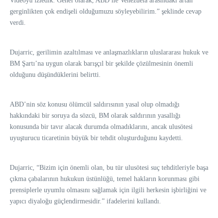
Videoyu izledik. Genel olarak, ABD ile Venezuela arasındaki artan
gerginlikten çok endişeli olduğumuzu söyleyebilirim.” şeklinde cevap
verdi.
Dujarric, gerilimin azaltılması ve anlaşmazlıkların uluslararası hukuk ve
BM Şartı’na uygun olarak barışçıl bir şekilde çözülmesinin önemli
olduğunu düşündüklerini belirtti.
ABD’nin söz konusu ölümcül saldırısının yasal olup olmadığı
hakkındaki bir soruya da sözcü, BM olarak saldırının yasallığı
konusunda bir tavır alacak durumda olmadıklarını, ancak ulusötesi
uyuşturucu ticaretinin büyük bir tehdit oluşturduğunu kaydetti.
Dujarric, “Bizim için önemli olan, bu tür ulusötesi suç tehditleriyle başa
çıkma çabalarının hukukun üstünlüğü, temel hakların korunması gibi
prensiplerle uyumlu olmasını sağlamak için ilgili herkesin işbirliğini ve
yapıcı diyaloğu güçlendirmesidir.” ifadelerini kullandı.