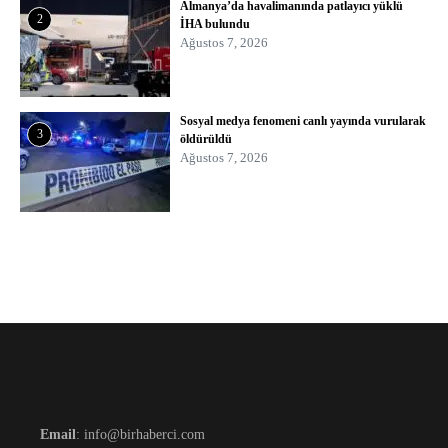
Almanya’da havalimanında patlayıcı yüklü
2
İHA bulundu
Ağustos 7, 2026
Sosyal medya fenomeni canlı yayında vurularak
3
öldürüldü
Ağustos 7, 2026
Email
: info@birhaberci.com