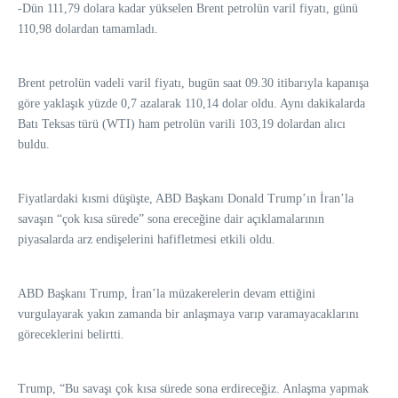
-Dün 111,79 dolara kadar yükselen Brent petrolün varil fiyatı, günü
110,98 dolardan tamamladı.
Brent petrolün vadeli varil fiyatı, bugün saat 09.30 itibarıyla kapanışa
göre yaklaşık yüzde 0,7 azalarak 110,14 dolar oldu. Aynı dakikalarda
Batı Teksas türü (WTI) ham petrolün varili 103,19 dolardan alıcı
buldu.
Fiyatlardaki kısmi düşüşte, ABD Başkanı Donald Trump’ın İran’la
savaşın “çok kısa sürede” sona ereceğine dair açıklamalarının
piyasalarda arz endişelerini hafifletmesi etkili oldu.
ABD Başkanı Trump, İran’la müzakerelerin devam ettiğini
vurgulayarak yakın zamanda bir anlaşmaya varıp varamayacaklarını
göreceklerini belirtti.
Trump, “Bu savaşı çok kısa sürede sona erdireceğiz. Anlaşma yapmak