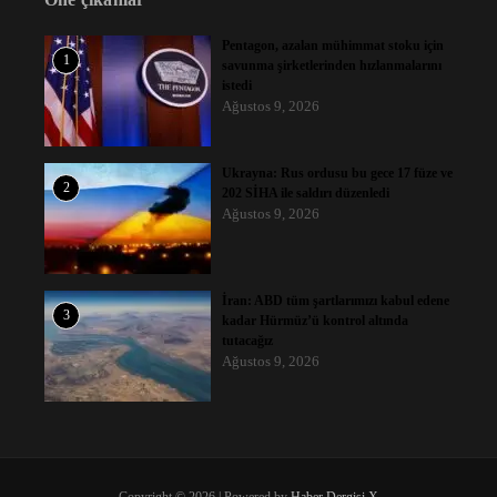
Pentagon, azalan mühimmat stoku için
1
savunma şirketlerinden hızlanmalarını
istedi
Ağustos 9, 2026
Ukrayna: Rus ordusu bu gece 17 füze ve
2
202 SİHA ile saldırı düzenledi
Ağustos 9, 2026
İran: ABD tüm şartlarımızı kabul edene
3
kadar Hürmüz’ü kontrol altında
tutacağız
Ağustos 9, 2026