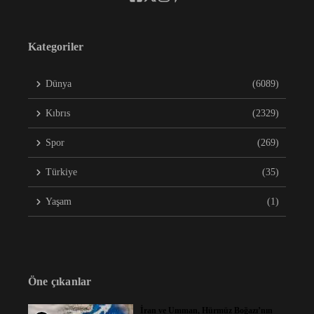
Kategoriler
Dünya
(6089)
Kıbrıs
(2329)
Spor
(269)
Türkiye
(35)
Yaşam
(1)
Öne çıkanlar
İran ve Umman, Hürmüz Boğazı’nın