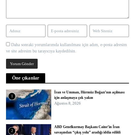
Daha sonraki yorumlarımda kullanılması için adım, e-posta adresim
ve site adresim bu tarayıcıya kaydedilsin.
Öne çıkanlar
İran ve Umman, Hürmüz Boğazı’nın açılması
1
için anlaşmaya çok yakın
Ağustos 8, 2026
ABD Genelkurmay Başkanı Caine’in İran
2
savaşından “çıkış yolu” aradığı iddia edildi