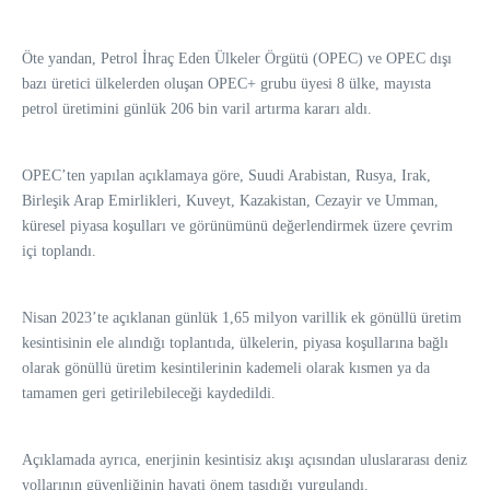
Öte yandan, Petrol İhraç Eden Ülkeler Örgütü (OPEC) ve OPEC dışı
bazı üretici ülkelerden oluşan OPEC+ grubu üyesi 8 ülke, mayısta
petrol üretimini günlük 206 bin varil artırma kararı aldı.
OPEC’ten yapılan açıklamaya göre, Suudi Arabistan, Rusya, Irak,
Birleşik Arap Emirlikleri, Kuveyt, Kazakistan, Cezayir ve Umman,
küresel piyasa koşulları ve görünümünü değerlendirmek üzere çevrim
içi toplandı.
Nisan 2023’te açıklanan günlük 1,65 milyon varillik ek gönüllü üretim
kesintisinin ele alındığı toplantıda, ülkelerin, piyasa koşullarına bağlı
olarak gönüllü üretim kesintilerinin kademeli olarak kısmen ya da
tamamen geri getirilebileceği kaydedildi.
Açıklamada ayrıca, enerjinin kesintisiz akışı açısından uluslararası deniz
yollarının güvenliğinin hayati önem taşıdığı vurgulandı.