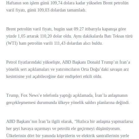
Haftanın son işlem günü 109,74 dolara kadar yükselen Brent petrolün
varil fiyatı, günü 109,03 dolardan tamamladı.
Brent petrolün varil fiyatı, bugün saat 09.27 itibarıyla kapanışa göre
yüzde 1,05 artarak 110,20 dolar oldu. Aynı dakikalarda Batı Teksas türü
(WTI) ham petrolün varili 111,43 dolardan alıcı buldu.
Petrol fiyatlarındaki yükselişte, ABD Başkanı Donald Trump’ın İran’a
yönelik sert açıklamaları ve yatırımcıların Orta Doğu’daki savaşın arz
kesintisine yol açabileceğine dair endişeleri etkili oldu.
Trump, Fox News’e telefonla yaptığı açıklamada, İran’la anlaşmanın
gerçekleşmemesi durumunda ülkeye yönelik saldırı planlarına değindi.
ABD Başkanı’nın İran’la ilgili olarak, “Hızlıca bir anlaşma yapmazlarsa
her şeyi havaya uçurmayı ve petrolü ele geçirmeyi düşünüyorum.
Ülkelerinin dört bir yanında köprülerin ve elektrik santrallerinin yerle