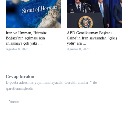
İran ve Umman, Hürmüz
ABD Genelkurmay Başkanı
Boğazı’nın açılması için
Caine’in İran savaşından “çıkış
anlaşmaya çok yakı ...
yolu” ara ...
Ağustos 8, 2026
Ağustos 8, 2026
Cevap bırakın
E-posta adresiniz yayınlanmayacak.
Gerekli alanlar
*
ile
işaretlenmişlerdir