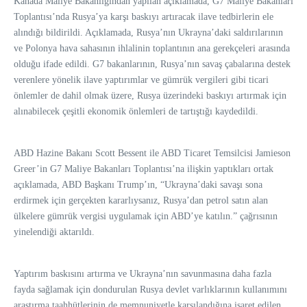
Kanada Maliye Bakanlığından yapılan açıklamada, G7 Maliye Bakanları
Toplantısı’nda Rusya’ya karşı baskıyı artıracak ilave tedbirlerin ele
alındığı bildirildi. Açıklamada, Rusya’nın Ukrayna’daki saldırılarının
ve Polonya hava sahasının ihlalinin toplantının ana gerekçeleri arasında
olduğu ifade edildi. G7 bakanlarının, Rusya’nın savaş çabalarına destek
verenlere yönelik ilave yaptırımlar ve gümrük vergileri gibi ticari
önlemler de dahil olmak üzere, Rusya üzerindeki baskıyı artırmak için
alınabilecek çeşitli ekonomik önlemleri de tartıştığı kaydedildi.
ABD Hazine Bakanı Scott Bessent ile ABD Ticaret Temsilcisi Jamieson
Greer’in G7 Maliye Bakanları Toplantısı’na ilişkin yaptıkları ortak
açıklamada, ABD Başkanı Trump’ın, “Ukrayna’daki savaşı sona
erdirmek için gerçekten kararlıysanız, Rusya’dan petrol satın alan
ülkelere gümrük vergisi uygulamak için ABD’ye katılın.” çağrısının
yinelendiği aktarıldı.
Yaptırım baskısını artırma ve Ukrayna’nın savunmasına daha fazla
fayda sağlamak için dondurulan Rusya devlet varlıklarının kullanımını
araştırma taahhütlerinin de memnuniyetle karşılandığına işaret edilen