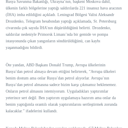
Rusya Savunma Bakanlığı, Ukrayna’nın, başkent Moskova dahil,
ülkenin farklı bölgelerine yaptığı saldırılarda 221 insansız hava aracının
(İHA) imha edildiğini açıkladı. Leningrad Bölgesi Valisi Aleksandr
Drozdenko, Telegram hesabından yaptığı açıklamada, St. Petersburg
civarında çok sayıda İHA’nın düşürüldüğünü belirtti. Drozdenko,
saldırılar nedeniyle Primorsk Limanı’nda bir gemide ve pompa
istasyonunda çıkan yangınların söndürüldüğünü, can kaybı
yaşanmadığını bildirdi.
Öte yandan, ABD Başkanı Donald Trump, Avrupa ülkelerinin
Rusya’dan petrol almaya devam ettiğini belirterek, “Avrupa ülkeleri
benim dostum ama onlar Rusya’dan petrol alıyorlar. Avrupa’nın
Rusya’dan petrol almasına sadece bizim karşı çıkmamız beklenemez.
Onların petrol almasını istemiyorum. Uyguladıkları yaptırımlar
yeterince sert değil. Ben yaptırım uygulamaya hazırım ama onlar da
benim yaptığımla orantılı olarak yaptırımlarını sertleştirmek zorunda
kalacaklar.” ifadelerini kullandı.