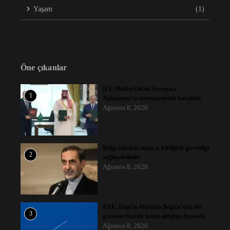
Yaşam
(1)
Öne çıkanlar
İİT, Mekke Ortak Savunma
1
Anlaşması’nı memnuniyetle karşıladı
Ağustos 8, 2026
Bölge ülkeleri artan iş birliğiyle güvenliği
2
sağlayabilirler
Ağustos 8, 2026
BAE, İran’ın Hürmüz Boğazı’nda bir
3
gemisini füzeyle hedef aldığını duyurdu
Ağustos 8, 2026