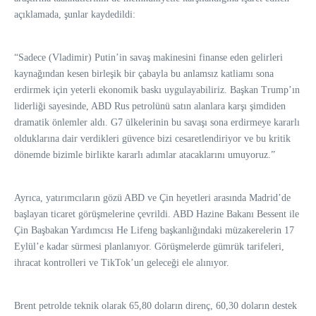
açıklamada, şunlar kaydedildi:
“Sadece (Vladimir) Putin’in savaş makinesini finanse eden gelirleri
kaynağından kesen birleşik bir çabayla bu anlamsız katliamı sona
erdirmek için yeterli ekonomik baskı uygulayabiliriz. Başkan Trump’ın
liderliği sayesinde, ABD Rus petrolünü satın alanlara karşı şimdiden
dramatik önlemler aldı. G7 ülkelerinin bu savaşı sona erdirmeye kararlı
olduklarına dair verdikleri güvence bizi cesaretlendiriyor ve bu kritik
dönemde bizimle birlikte kararlı adımlar atacaklarını umuyoruz.”
Ayrıca, yatırımcıların gözü ABD ve Çin heyetleri arasında Madrid’de
başlayan ticaret görüşmelerine çevrildi. ABD Hazine Bakanı Bessent ile
Çin Başbakan Yardımcısı He Lifeng başkanlığındaki müzakerelerin 17
Eylül’e kadar sürmesi planlanıyor. Görüşmelerde gümrük tarifeleri,
ihracat kontrolleri ve TikTok’un geleceği ele alınıyor.
Brent petrolde teknik olarak 65,80 doların direnç, 60,30 doların destek