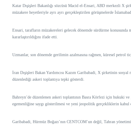
Katar Dışişleri Bakanlığı sözcüsü Macid el-Ensari, ABD merkezli X şir
müzakere heyetleriyle ayrı ayrı gerçekleştirilen görüşmelerde İslamaba
Ensari, tarafların müzakereleri gelecek dönemde sürdürme konusunda mu
kararlaştırıldığını ifade etti.
Uzmanlar, son dönemde gerilimin azalmasına rağmen, küresel petrol tica
İran Dışişleri Bakan Yardımcısı Kazım Garibabadi, X şirketinin sos
düzenlediği askeri toplantıya tepki gösterdi.
Bahreyn’de düzenlenen askeri toplantının Basra Körfezi için hukuki ve
egemenliğine saygı gösterilmesi ve yeni jeopolitik gerçekliklerin kabul e
Garibabadi, Hürmüz Boğazı’nın CENTCOM’un değil, Tahran yönetiminin 