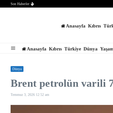
İçeriğe atla
Son Haberler
Pakistan Başbakanı Şerif, Mekke Ortak Savunma Anlaşması’nı 
KKTC’de yüksek sıcaklıklar nedeniyle öğle saatlerinde açık al
ABD Başkanı Trump, doğumla vatandaşlığa yönelik kısıtlamalar
Anasayfa
Kıbrıs
Türk
Anasayfa
Kıbrıs
Türkiye
Dünya
Yaşa
Dünya
Brent petrolün varili 7
Temmuz 3, 2026
12:52 am