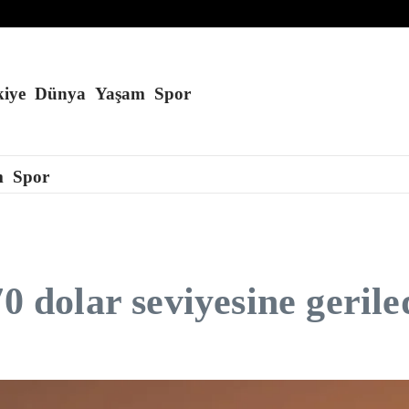
imzalamaktan onur duyduğunu belirtti
anda çalışmak 10 gün süreyle yasaklandı
ı genişleten kararnameler imzaladı
iye
Dünya
Yaşam
Spor
m
Spor
0 dolar seviyesine gerile