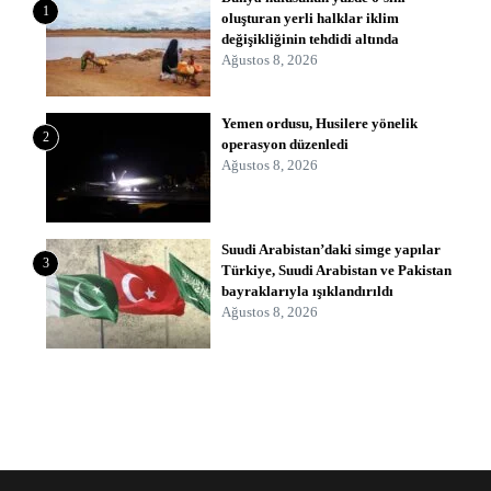
1
oluşturan yerli halklar iklim
değişikliğinin tehdidi altında
Ağustos 8, 2026
Yemen ordusu, Husilere yönelik
2
operasyon düzenledi
Ağustos 8, 2026
Suudi Arabistan’daki simge yapılar
3
Türkiye, Suudi Arabistan ve Pakistan
bayraklarıyla ışıklandırıldı
Ağustos 8, 2026