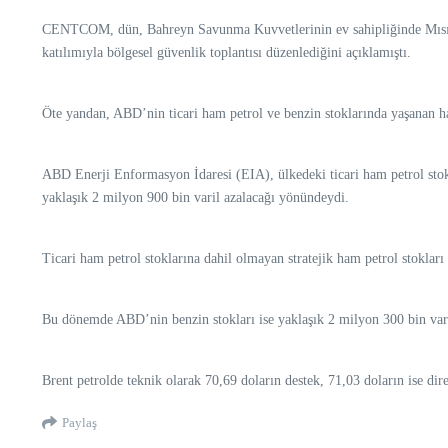
CENTCOM, dün, Bahreyn Savunma Kuvvetlerinin ev sahipliğinde Mısır, 
katılımıyla bölgesel güvenlik toplantısı düzenlediğini açıklamıştı.
Öte yandan, ABD’nin ticari ham petrol ve benzin stoklarında yaşanan hafta
ABD Enerji Enformasyon İdaresi (EIA), ülkedeki ticari ham petrol stoklar
yaklaşık 2 milyon 900 bin varil azalacağı yönündeydi.
Ticari ham petrol stoklarına dahil olmayan stratejik ham petrol stoklar
Bu dönemde ABD’nin benzin stokları ise yaklaşık 2 milyon 300 bin varil 
Brent petrolde teknik olarak 70,69 doların destek, 71,03 doların ise direnç bö
Paylaş