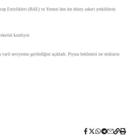
p Emirlikleri (BAE) ve Yemen’den üst düzey askeri yetkililerin
ketini kısıtlıyor.
ril seviyesine gerilediğini açıkladı. Piyasa beklentisi ise stokların