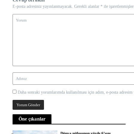
E-posta adresiniz yayınlanmayacak.
Gerekli alanlar
*
ile işaretlenmişler
Daha sonraki yorumlarımda kullanılması için adım, e-posta adresim v
Öne çıkanlar
Dünya nüfusunun yüzde 6’sını