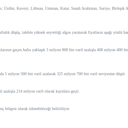
Ürdün, Kuveyt, Lübnan, Umman, Katar, Suudi Arabistan, Suriye, Birleşik Ara
lık düşüş, talebin yüksek seyrettiği algısı yaratarak fiyatların aşağı yönlü hare
ının geçen hafta yaklaşık 3 milyon 800 bin varil azalışla 408 milyon 400 bin va
ı da 5 milyon 500 bin varil azalarak 325 milyon 700 bin varil seviyesine düştü.
azalışla 214 milyon varil olarak kayıtlara geçti.
lgesi olarak izlenebileceği belirtiliyor.​​​​​​​