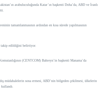
Pakistan’ın arabuluculuğunda Katar’ın başkenti Doha’da, ABD ve İranlı
ti.
öreninin tamamlanmasının ardından en kısa sürede yapılmasının
kip edildiğini belirtiyor.
ler Komutanlığının (CENTCOM) Bahreyn’in başkenti Manama’da
 dış müdahalelerin sona ermesi, ABD’nin bölgeden çekilmesi, ülkelerin
 kullandı.