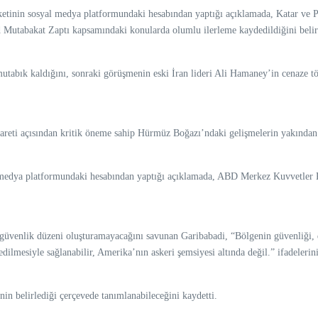
ketinin sosyal medya platformundaki hesabından yaptığı açıklamada, Katar ve 
d Mutabakat Zaptı kapsamındaki konularda olumlu ilerleme kaydedildiğini belirt
tabık kaldığını, sonraki görüşmenin eski İran lideri Ali Hamaney’in cenaze t
reti açısından kritik öneme sahip Hürmüz Boğazı’ndaki gelişmelerin yakından ta
yal medya platformundaki hesabından yaptığı açıklamada, ABD Merkez Kuvvet
 güvenlik düzeni oluşturamayacağını savunan Garibabadi, “Bölgenin güvenliği,
dilmesiyle sağlanabilir, Amerika’nın askeri şemsiyesi altında değil.” ifadelerini
belirlediği çerçevede tanımlanabileceğini kaydetti.