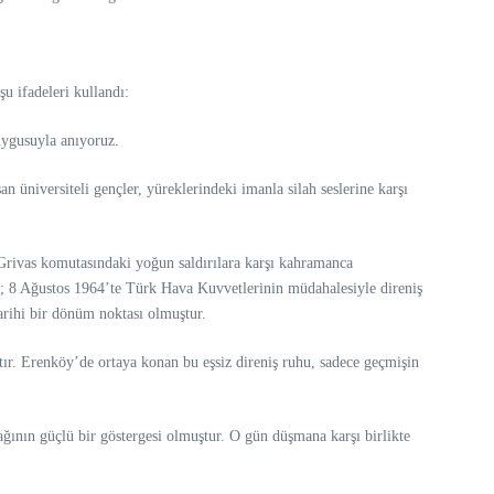
u ifadeleri kullandı:
uygusuyla anıyoruz.
 üniversiteli gençler, yüreklerindeki imanla silah seslerine karşı
Grivas komutasındaki yoğun saldırılara karşı kahramanca
uş; 8 Ağustos 1964’te Türk Hava Kuvvetlerinin müdahalesiyle direniş
arihi bir dönüm noktası olmuştur.
ıştır. Erenköy’de ortaya konan bu eşsiz direniş ruhu, sadece geçmişin
ğının güçlü bir göstergesi olmuştur. O gün düşmana karşı birlikte