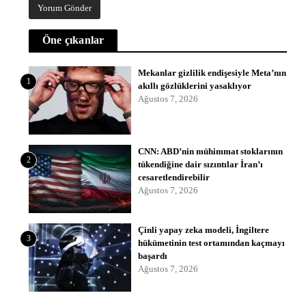
Öne çıkanlar
Mekanlar gizlilik endişesiyle Meta’nın
1
akıllı gözlüklerini yasaklıyor
Ağustos 7, 2026
CNN: ABD’nin mühimmat stoklarının
2
tükendiğine dair sızıntılar İran’ı
cesaretlendirebilir
Ağustos 7, 2026
Çinli yapay zeka modeli, İngiltere
3
hükümetinin test ortamından kaçmayı
başardı
Ağustos 7, 2026