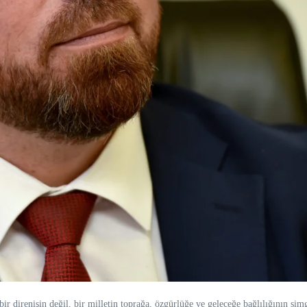
direnişin değil, bir milletin toprağa, özgürlüğe ve geleceğe bağlılığının sim