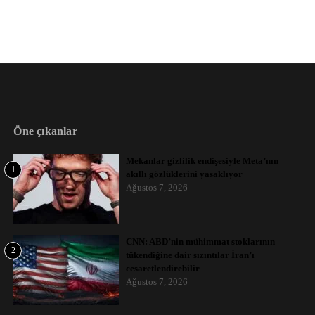
Öne çıkanlar
Mekanlar gizlilik endişesiyle Meta’nın
1
akıllı gözlüklerini yasaklıyor
Ağustos 7, 2026
CNN: ABD’nin mühimmat stoklarının
2
tükendiğine dair sızıntılar İran’ı
cesaretlendirebilir
Ağustos 7, 2026