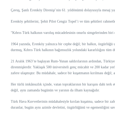
Çavuş, Şanlı Erenköy Direnişi’nin 61. yıldönümü dolaysısıyla mesaj ya
Erenköy şehitlerini, Şehit Pilot Cengiz Topel’i ve tüm şehitleri rahmet
“Kıbrıs Türk halkının varoluş mücadelesinin onurlu simgelerinden biri
1964 yazında, Erenköy yalnızca bir cephe değil; bir halkın, özgürlüğü uğ
durmuş, Kıbrıs Türk halkının bağımsızlık yolundaki kararlılığını tüm dü
21 Aralık 1963’te başlayan Rum-Yunan saldırılarının ardından, Türkiye
direnmişlerdir. Yaklaşık 500 üniversiteli genç mücahit ve 200 kadar ye
zafere ulaşmıştır. Bu müdahale, sadece bir kuşatmanın kırılması değil; 
Her türlü imkânsızlık içinde, vatan topraklarının bir karışını dahi terk 
değil, aynı zamanda bugünün ve yarının da ilham kaynağıdır.
Türk Hava Kuvvetlerinin müdahalesiyle kırılan kuşatma, sadece bir zafe
duranlar, bugün aynı azimle devletini, özgürlüğünü ve egemenliğini s