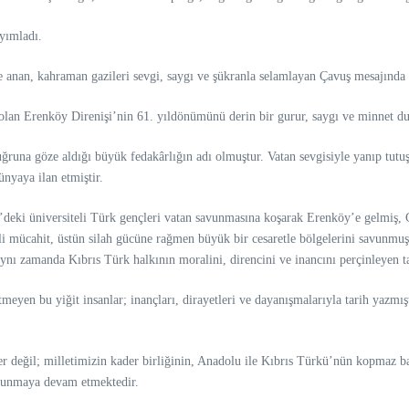
yımladı.
le anan, kahraman gazileri sevgi, saygı ve şükranla selamlayan Çavuş mesajında ş
 olan Erenköy Direnişi’nin 61. yıldönümünü derin bir gurur, saygı ve minnet d
runa göze aldığı büyük fedakârlığın adı olmuştur. Vatan sevgisiyle yanıp tutuşan
nyaya ilan etmiştir.
’deki üniversiteli Türk gençleri vatan savunmasına koşarak Erenköy’e gelmiş, 
rli mücahit, üstün silah gücüne rağmen büyük bir cesaretle bölgelerini savunm
aynı zamanda Kıbrıs Türk halkının moralini, direncini ve inancını perçinleyen t
etmeyen bu yiğit insanlar; inançları, dirayetleri ve dayanışmalarıyla tarih yazm
r değil; milletimizin kader birliğinin, Anadolu ile Kıbrıs Türkü’nün kopmaz ba
avunmaya devam etmektedir.