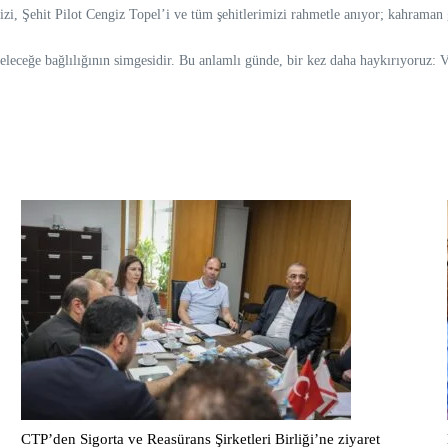
zi, Şehit Pilot Cengiz Topel’i ve tüm şehitlerimizi rahmetle anıyor; kahraman g
 geleceğe bağlılığının simgesidir. Bu anlamlı günde, bir kez daha haykırıyoruz: 
CTP’den Sigorta ve Reasürans Şirketleri Birliği’ne ziyaret