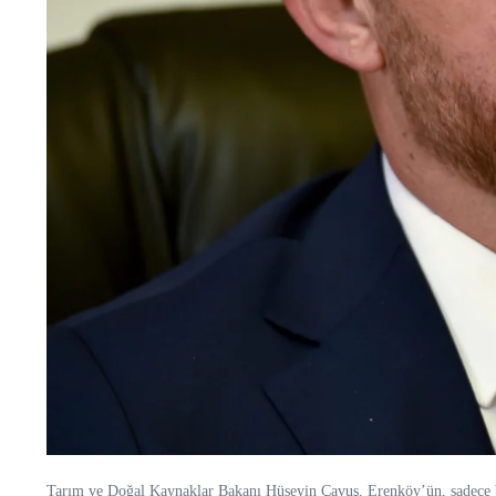
Tarım ve Doğal Kaynaklar Bakanı Hüseyin Çavuş, Erenköy’ün, sadece bir 