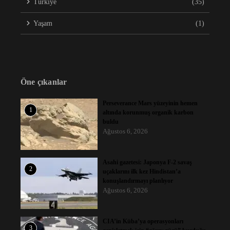
Türkiye
(35)
Yaşam
(1)
Öne çıkanlar
Perseverance Mars yüzeyinin hemen
1
altında korunmuş organik karbon
buldu
Ağustos 6, 2026
Asahi gazetesi: Japonya F-2 savaş
2
uçaklarını ilk kez Hindistan’a
konuşlandırmayı planlıyor
Ağustos 6, 2026
CIA’in Küba’ya operasyonları
3