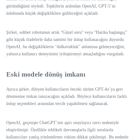
göründüğünü söyledi. Tepkilerin ardından OpenAI, GPT-5’in
üslubunda küçük değişikliklere gidileceğini açıkladı.
Şirket, sohbet robotunun artık “Güzel soru” veya “Harika başlangıç”
gibi küçük ifadelerle daha samimi bir üslup kullanacağını duyurdu.
OpenAI, bu değişikliklerin “dalkavukluk” anlamına gelmeyeceğini,
yalnızca kullanıcı deneyimini iyileştirmeyi amaçladığını vurguladı.
Eski modele dönüş imkanı
Ayrıca şirket, dileyen kullanıcıların önceki sürüm GPT-4o’ya geri
dönmesine imkan tanıyacağını açıkladı. Böylece kullanıcıların farklı
üslup seçenekleri arasından tercih yapabilmesi sağlanacak.
OpenAI, geçmişte ChatGPT’nin aşırı onaylayıcı tavrı nedeniyle
eleştirilmişti. Özellikle tehlikeli davranışlarla ilgili sorularda
kullanıcıları yanlış yönlendirme riskine dikkat çekilmişti. Bu nedenle