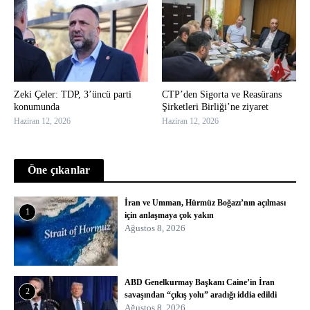
Zeki Çeler: TDP, 3’üncü parti
CTP’den Sigorta ve Reasürans
konumunda
Şirketleri Birliği’ne ziyaret
Haziran 12, 2026
Haziran 12, 2026
Öne çıkanlar
İran ve Umman, Hürmüz Boğazı’nın açılması
1
için anlaşmaya çok yakın
Ağustos 8, 2026
ABD Genelkurmay Başkanı Caine’in İran
2
savaşından “çıkış yolu” aradığı iddia edildi
Ağustos 8, 2026