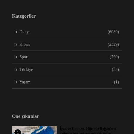
Kategoriler
Dünya
(6089)
Kıbrıs
(2329)
Spor
(269)
Türkiye
(35)
Yaşam
(1)
Öne çıkanlar
İran ve Umman, Hürmüz Boğazı’nın
1