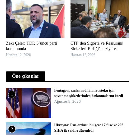
Zeki Çeler: TDP, 3’üncü parti
CTP’den Sigorta ve Reasürans
konumunda
Şirketleri Birliği’ne ziyaret
Haziran 12, 2026
Haziran 12, 2026
Öne çıkanlar
Pentagon, azalan mühimmat stoku için
1
savunma şirketlerinden hızlanmalarını istedi
Ağustos 9, 2026
Ukrayna: Rus ordusu bu gece 17 füze ve 202
2
SİHA ile saldırı düzenledi