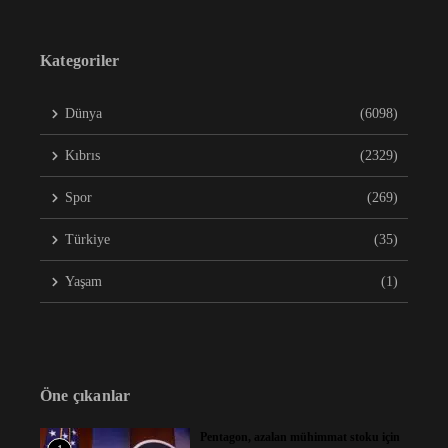
Kategoriler
Dünya
(6098)
Kıbrıs
(2329)
Spor
(269)
Türkiye
(35)
Yaşam
(1)
Öne çıkanlar
Pentagon, azalan mühimmat stoku için