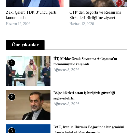
Zeki Çeler: TDP, 3’üncü parti
CTP’den Sigorta ve Reasürans
konumunda
Şirketleri Birliği’ne ziyaret
Haziran 12, 2026
Haziran 12, 2026
Öne çıkanlar
İİT, Mekke Ortak Savunma Anlaşması’nı
1
memnuniyetle karşıladı
Ağustos 8, 2026
Bölge ülkeleri artan iş birliğiyle güvenliği
2
sağlayabilirler
Ağustos 8, 2026
BAE, İran’ın Hürmüz Boğazı’nda bir gemisini
3
füzeyle hedef aldığını duyurdu