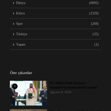
Dünya
(6092)
Kıbrıs
(2329)
Spor
(269)
Türkiye
(35)
Yaşam
(1)
Öne çıkanlar
İİT, Mekke Ortak Savunma
1
Anlaşması’nı memnuniyetle karşıladı
Ağustos 8, 2026