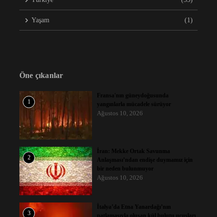
Yaşam
(1)
Öne çıkanlar
Fransa'nın güneydoğusunda
1
yangınlarla mücadele sürüyor
Ağustos 10, 2026
İran: Mekke Ortak Savunma
2
Anlaşması’ndan endişe duymamız için
bir neden bulunmuyor
Ağustos 10, 2026
İtalya’da Etna Yanardağı’nın
3
patlamasıyla oluşan kül bulutu uçuşları