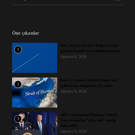
Öne çıkanlar
BAE, İran’ın Hürmüz Boğazı’nda bir
1
gemisini füzeyle hedef aldığını duyurdu
Ağustos 8, 2026
İran ve Umman, Hürmüz Boğazı’nın
2
açılması için anlaşmaya çok yakın
Ağustos 8, 2026
ABD Genelkurmay Başkanı Caine’in
3
İran savaşından “çıkış yolu” aradığı
iddia edildi
Ağustos 8, 2026