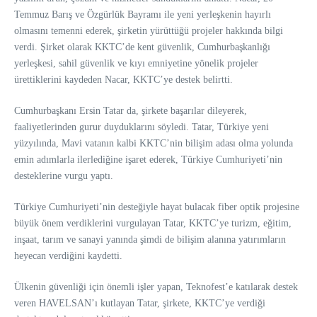
Temmuz Barış ve Özgürlük Bayramı ile yeni yerleşkenin hayırlı
olmasını temenni ederek, şirketin yürüttüğü projeler hakkında bilgi
verdi. Ş
irket olarak KKTC’de kent güvenlik, Cumhurbaşkanlığı
yerleşkesi, sahil güvenlik ve kıyı emniyetine yönelik projeler
ürettiklerini kaydeden Nacar, KKTC’ye destek belirtti.
Cumhurbaşkanı Ersin Tatar da, şirkete başarılar dileyerek,
faaliyetlerinden gurur duyduklarını söyledi.
Tatar, Türkiye yeni
yüzyılında, Mavi vatanın kalbi KKTC’nin bilişim adası olma yolunda
emin adımlarla ilerlediğine işaret ederek, Türkiye Cumhuriyeti’nin
desteklerine vurgu yaptı.
Türkiye Cumhuriyeti’nin desteğiyle hayat bulacak fiber optik projesine
büyük önem verdiklerini vurgulayan Tatar, KKTC’ye turizm, eğitim,
inşaat, tarım ve sanayi yanında şimdi de bilişim alanına yatırımların
heyecan verdiğini kaydetti.
Ülkenin güvenliği için önemli işler yapan, Teknofest’e katılarak destek
veren HAVELSAN’ı kutlayan Tatar, şirkete, KKTC’ye verdiği