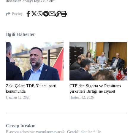
destekten dolayı teşekkür etti.
Paylaş
İlgili Haberler
Zeki Çeler: TDP, 3’üncü parti
CTP’den Sigorta ve Reasürans
konumunda
Şirketleri Birliği’ne ziyaret
Haziran 12, 2026
Haziran 12, 2026
Cevap bırakın
E-posta adresiniz yayınlanmayacak.
Gerekli alanlar
*
ile