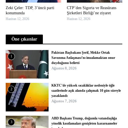
Zeki Çeler: TDP, 3’üncü parti
CTP’den Sigorta ve Reasürans
konumunda
Şirketleri Birliği’ne ziyaret
Haziran 12, 2026
Haziran 12, 2026
Öne çıkanlar
Pakistan Başbakanı Şerif, Mekke Ortak
1
Savunma Anlaşması’nı imzalamaktan onur
duyduğunu belirtti
Ağustos 8, 2026
KKTC’de yüksek sıcaklıklar nedeniyle öğle
2
saatlerinde açık alanda çalışmak 10 gün süreyle
yasaklandı
Ağustos 7, 2026
ABD Başkanı Trump, doğumla vatandaşlığa
3
yönelik kısıtlamaları genişleten kararnameler