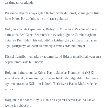
tarafından karşılandı.
Perşembe akşamı adaya gelen Kolombiyalı diplomat, cuma günü Rum
lider Nikos Hristodulidis ile bir araya gelmişti.
Holguín ziyareti kapsamında, Birleşmiş Milletler (BM) Genel Kurulu
haftasında BM Genel Sekreteri’nin ev sahipliğinde Cumhurbaşkanı
Tatar ve Rum lider Hristodulidis‘in katılımıyla yapılması planlanan
üçlü görüşmeye ön hazırlık amacıyla temaslarda bulunuyor.
Kişisel Temsilci, temasları kapsamında iki liderin temsilcileri yanı sıra
çeşitli temaslarda bulunacak.
Holguín, hafta sonunda Kıbrıs Kayıp Şahıslar Komitesi’ni (KŞK)
ziyaret ederek, komitenin çalışmaları hakkında bilgi aldı. Holguin’e
ziyareti sırasında KŞK’nin Kıbrıslı Türk üyesi Hakkı Müftüzade de
eşlik etti.
Holguín, daha sonra Büyük Han’ı da ziyaret ederek Han’da kahve
içenlerle sohbet etti.