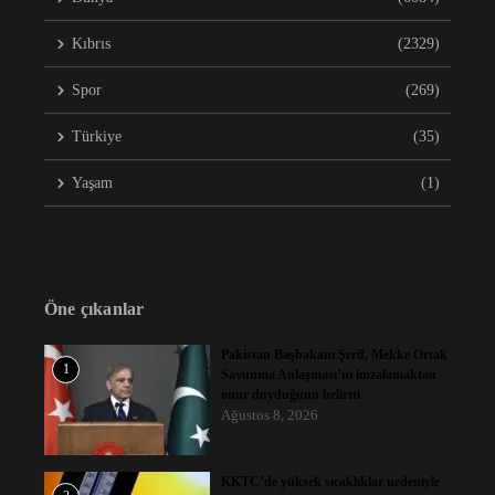
Kıbrıs
(2329)
Spor
(269)
Türkiye
(35)
Yaşam
(1)
Öne çıkanlar
Pakistan Başbakanı Şerif, Mekke Ortak
1
Savunma Anlaşması’nı imzalamaktan
onur duyduğunu belirtti
Ağustos 8, 2026
KKTC’de yüksek sıcaklıklar nedeniyle