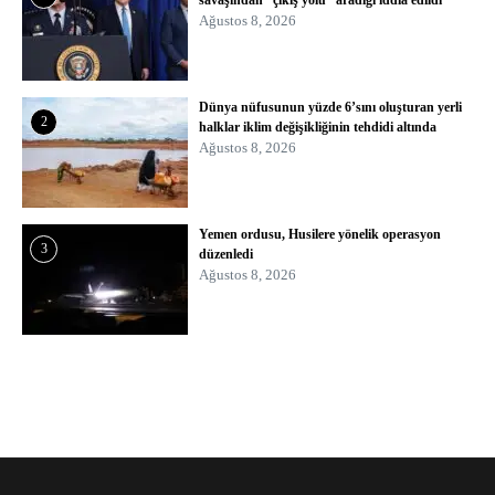
savaşından “çıkış yolu” aradığı iddia edildi
Ağustos 8, 2026
Dünya nüfusunun yüzde 6’sını oluşturan yerli
2
halklar iklim değişikliğinin tehdidi altında
Ağustos 8, 2026
Yemen ordusu, Husilere yönelik operasyon
3
düzenledi
Ağustos 8, 2026