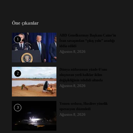
Öne çıkanlar
ABD Genelkurmay Başkanı Caine’in
1
İran savaşından “çıkış yolu” aradığı
iddia edildi
Ağustos 8, 2026
Dünya nüfusunun yüzde 6’sını
2
oluşturan yerli halklar iklim
değişikliğinin tehdidi altında
Ağustos 8, 2026
Yemen ordusu, Husilere yönelik
3
operasyon düzenledi
Ağustos 8, 2026