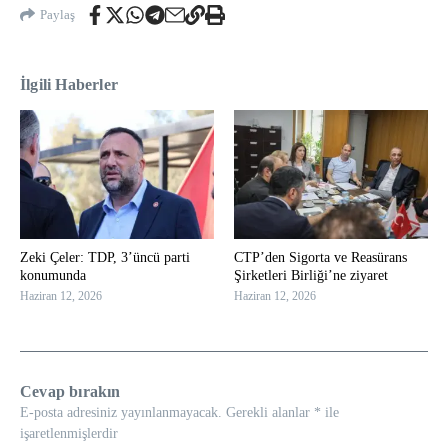
Paylaş
İlgili Haberler
Zeki Çeler: TDP, 3’üncü parti
CTP’den Sigorta ve Reasürans
konumunda
Şirketleri Birliği’ne ziyaret
Haziran 12, 2026
Haziran 12, 2026
Cevap bırakın
E-posta adresiniz yayınlanmayacak.
Gerekli alanlar
*
ile
işaretlenmişlerdir