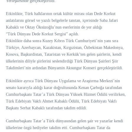
Yerleşkesinde gerçekleştirildi.
Etkinlikte, Türk halklarının ortak kültür mirası olan Dede Korkut
anlatılarını görsel ve yazılı belgelerle tanıtan, içerisinde Saba Jafari
Kabaklı ve Oktay Öksüzoğlu’nun eserlerinin de yer aldığı
“Türk Dünyası Dede Korkut Sergisi” açıldı.
Etkinlikte daha sonra Kuzey Kıbrıs Türk Cumhuriyeti’nin yanı sıra
Türkiye, Azerbaycan, Kazakistan, Kırgızistan, Özbekistan Makedonya,
Kosova, Başkurdistan, Tataristan ve Kerkük’ten gelen şairlerin, kendi
ülkelerinin diliyle şiirlerini seslendirdiği Türk Dünyası Şairleri Şiir
Takdimleri’nin ardından Bünyamin Aksungur Konseri gerçekleştirildi.
Etkinlikte ayrıca Türk Dünyası Uygulama ve Araştırma Merkezi’nin
senato kararıyla aldığı karar doğrultusunda Kenan Çarboğa tarafından
Cumhurbaşkanı Tatar’a Türk Dünyası Yüksek Hizmet Ödülü verilirken,
Türk Edebiyatı Vakfı Ahmet Kabaklı Ödülü, Türk Edebiyatı Vakfı
Başkanı Serhat Kabaklı tarafından takdim edildi.
Cumhurbaşkanı Tatar’a Türk dünyasından gelen şair ve yazarlar kendi
ülkelerine özgü hediyeler takdim etti. Cumhurbaşkanı Tatar da