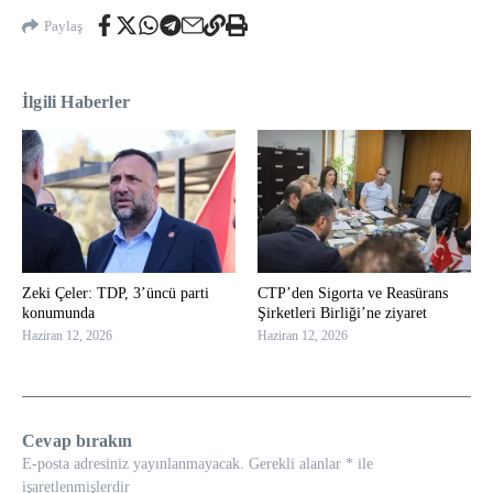
Paylaş
İlgili Haberler
Zeki Çeler: TDP, 3’üncü parti
CTP’den Sigorta ve Reasürans
konumunda
Şirketleri Birliği’ne ziyaret
Haziran 12, 2026
Haziran 12, 2026
Cevap bırakın
E-posta adresiniz yayınlanmayacak.
Gerekli alanlar
*
ile
işaretlenmişlerdir