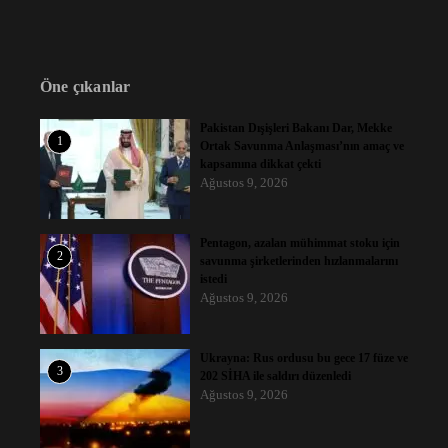
Öne çıkanlar
Pakistan Dışişleri Bakanı Dar, Mekke
1
Ortak Savunma Anlaşması’nın amaç ve
kapsamına dikkat çekti
Ağustos 9, 2026
Pentagon, azalan mühimmat stoku için
2
savunma şirketlerinden hızlanmalarını
istedi
Ağustos 9, 2026
Ukrayna: Rus ordusu bu gece 17 füze ve
3
202 SİHA ile saldırı düzenledi
Ağustos 9, 2026