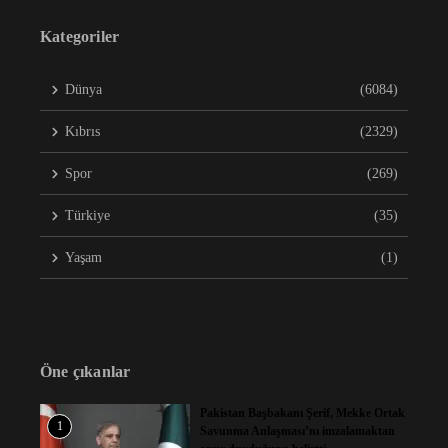
Kategoriler
Dünya
(6084)
Kıbrıs
(2329)
Spor
(269)
Türkiye
(35)
Yaşam
(1)
Öne çıkanlar
Pakistan Başbakanı Şerif, Mekke Ortak
1
Savunma Anlaşması’nı imzalamaktan