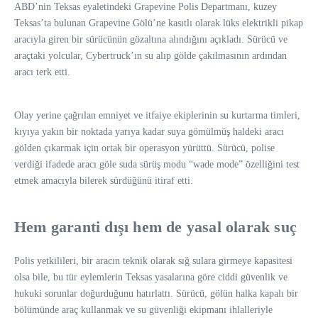
ABD’nin Teksas eyaletindeki Grapevine Polis Departmanı, kuzey
Teksas’ta bulunan Grapevine Gölü’ne kasıtlı olarak lüks elektrikli pikap
aracıyla giren bir sürücünün gözaltına alındığını açıkladı. Sürücü ve
araçtaki yolcular, Cybertruck’ın su alıp gölde çakılmasının ardından
aracı terk etti.
Olay yerine çağrılan emniyet ve itfaiye ekiplerinin su kurtarma timleri,
kıyıya yakın bir noktada yarıya kadar suya gömülmüş haldeki aracı
gölden çıkarmak için ortak bir operasyon yürüttü. Sürücü, polise
verdiği ifadede aracı göle suda sürüş modu “wade mode” özelliğini test
etmek amacıyla bilerek sürdüğünü itiraf etti.
Hem garanti dışı hem de yasal olarak suç
Polis yetkilileri, bir aracın teknik olarak sığ sulara girmeye kapasitesi
olsa bile, bu tür eylemlerin Teksas yasalarına göre ciddi güvenlik ve
hukuki sorunlar doğurduğunu hatırlattı. Sürücü, gölün halka kapalı bir
bölümünde araç kullanmak ve su güvenliği ekipmanı ihlalleriyle