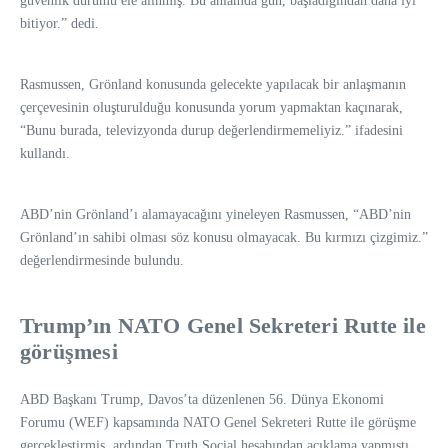
güvenlik durumu ele alınmış. Bu anlamda gün, başladığından daha iyi
bitiyor.” dedi.
Rasmussen, Grönland konusunda gelecekte yapılacak bir anlaşmanın
çerçevesinin oluşturulduğu konusunda yorum yapmaktan kaçınarak,
“Bunu burada, televizyonda durup değerlendirmemeliyiz.” ifadesini
kullandı.
ABD’nin Grönland’ı alamayacağını yineleyen Rasmussen, “ABD’nin
Grönland’ın sahibi olması söz konusu olmayacak. Bu kırmızı çizgimiz.”
değerlendirmesinde bulundu.
Trump’ın NATO Genel Sekreteri Rutte ile
görüşmesi
ABD Başkanı Trump, Davos’ta düzenlenen 56. Dünya Ekonomi
Forumu (WEF) kapsamında NATO Genel Sekreteri Rutte ile görüşme
gerçekleştirmiş, ardından Truth Social hesabından açıklama yapmıştı.