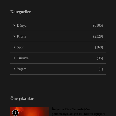
Kategoriler
Dünya
(6105)
Kıbrıs
(2329)
Spor
(269)
Türkiye
(35)
Yaşam
(1)
Öne çıkanlar
İtalya’da Etna Yanardağı’nın
1
patlamasıyla oluşan kül bulutu uçuşları