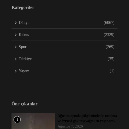
Kategoriler
Dünya
(6067)
Kıbrıs
(2329)
Spor
(269)
Türkiye
(35)
Yaşam
(1)
Öne çıkanlar
Ağustos ayında gökyüzünde iki tutulma
1
ve Perseid gök taşı yağmuru yaşanacak
Ağustos 7, 2026