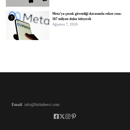
Meta’ya çocuk güvenliği davasında rekor ceza:
3
567 milyon dolar ödeyecek
Ağustos 7, 2026
Email
: info@birhaberci.com