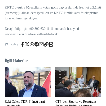
KKTC uyruklu öğrencilerin yatay geçiş başvurularında ise, not dökümü
(transcript), alınan ders içerikleri ve KKTC kimlik kartı fotokopisinin
ibraz edilmesi gerekiyor.
Detaylı bilgi için +90 392 630 11 11 numaralı hat, ya da
www.emu.edu.tr adresi kullanılabilecek.
Paylaş
İlgili Haberler
Zeki Çeler: TDP, 3’üncü parti
CTP’den Sigorta ve Reasürans
konumunda
Şirketleri Birliği’ne ziyaret