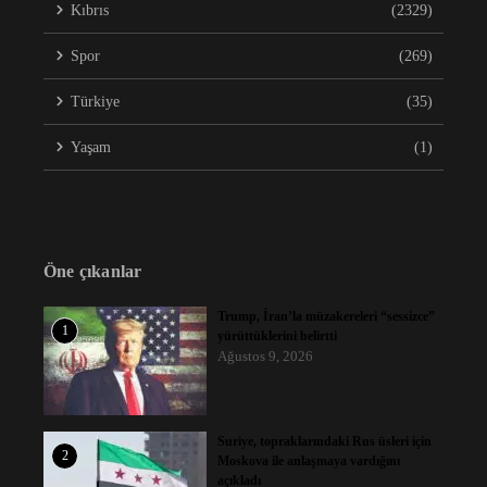
Kıbrıs
(2329)
Spor
(269)
Türkiye
(35)
Yaşam
(1)
Öne çıkanlar
Trump, İran’la müzakereleri “sessizce”
1
yürüttüklerini belirtti
Ağustos 9, 2026
Suriye, topraklarındaki Rus üsleri için
2
Moskova ile anlaşmaya vardığını
açıkladı