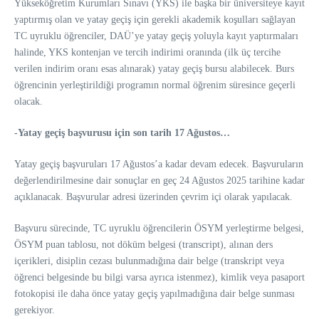
Yükseköğretim Kurumları Sınavı (YKS) ile başka bir üniversiteye kayıt
yaptırmış olan ve yatay geçiş için gerekli akademik koşulları sağlayan
TC uyruklu öğrenciler, DAÜ’ye yatay geçiş yoluyla kayıt yaptırmaları
halinde, YKS kontenjan ve tercih indirimi oranında (ilk üç tercihe
verilen indirim oranı esas alınarak) yatay geçiş bursu alabilecek. Burs
öğrencinin yerleştirildiği programın normal öğrenim süresince geçerli
olacak.
-Yatay geçiş başvurusu için son tarih 17 Ağustos…
Yatay geçiş başvuruları 17 Ağustos’a kadar devam edecek. Başvuruların
değerlendirilmesine dair sonuçlar en geç 24 Ağustos 2025 tarihine kadar
açıklanacak. Başvurular adresi üzerinden çevrim içi olarak yapılacak.
Başvuru sürecinde, TC uyruklu öğrencilerin ÖSYM yerleştirme belgesi,
ÖSYM puan tablosu, not döküm belgesi (transcript), alınan ders
içerikleri, disiplin cezası bulunmadığına dair belge (transkript veya
öğrenci belgesinde bu bilgi varsa ayrıca istenmez), kimlik veya pasaport
fotokopisi ile daha önce yatay geçiş yapılmadığına dair belge sunması
gerekiyor.