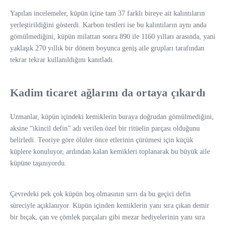
Yapılan incelemeler, küpün içine tam 37 farklı bireye ait kalıntıların
yerleştirildiğini gösterdi. Karbon testleri ise bu kalıntıların aynı anda
gömülmediğini, küpün milattan sonra 890 ile 1160 yılları arasında, yani
yaklaşık 270 yıllık bir dönem boyunca geniş aile grupları tarafından
tekrar tekrar kullanıldığını kanıtladı.
Kadim ticaret ağlarını da ortaya çıkardı
Uzmanlar, küpün içindeki kemiklerin buraya doğrudan gömülmediğini,
aksine “ikincil defin” adı verilen özel bir ritüelin parçası olduğunu
belirledi. Teoriye göre ölüler önce etlerinin çürümesi için küçük
küplere konuluyor, ardından kalan kemikleri toplanarak bu büyük aile
küpüne taşınıyordu.
Çevredeki pek çok küpün boş olmasının sırrı da bu geçici defin
süreciyle açıklanıyor. Küpün içinden kemiklerin yanı sıra çıkan demir
bir bıçak, çan ve çömlek parçaları gibi mezar hediyelerinin yanı sıra