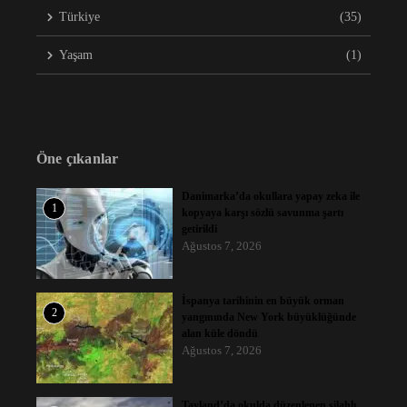
Türkiye
(35)
Yaşam
(1)
Öne çıkanlar
Danimarka’da okullara yapay zeka ile
1
kopyaya karşı sözlü savunma şartı
getirildi
Ağustos 7, 2026
İspanya tarihinin en büyük orman
2
yangınında New York büyüklüğünde
alan küle döndü
Ağustos 7, 2026
Tayland’da okulda düzenlenen silahlı