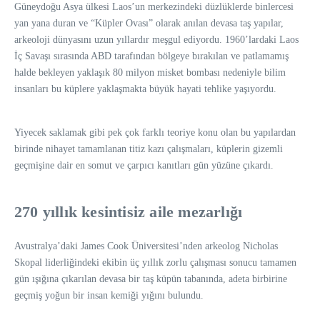
Güneydoğu Asya ülkesi Laos’un merkezindeki düzlüklerde binlercesi
yan yana duran ve “Küpler Ovası” olarak anılan devasa taş yapılar,
arkeoloji dünyasını uzun yıllardır meşgul ediyordu. 1960’lardaki Laos
İç Savaşı sırasında ABD tarafından bölgeye bırakılan ve patlamamış
halde bekleyen yaklaşık 80 milyon misket bombası nedeniyle bilim
insanları bu küplere yaklaşmakta büyük hayati tehlike yaşıyordu.
Yiyecek saklamak gibi pek çok farklı teoriye konu olan bu yapılardan
birinde nihayet tamamlanan titiz kazı çalışmaları, küplerin gizemli
geçmişine dair en somut ve çarpıcı kanıtları gün yüzüne çıkardı.
270 yıllık kesintisiz aile mezarlığı
Avustralya’daki James Cook Üniversitesi’nden arkeolog Nicholas
Skopal liderliğindeki ekibin üç yıllık zorlu çalışması sonucu tamamen
gün ışığına çıkarılan devasa bir taş küpün tabanında, adeta birbirine
geçmiş yoğun bir insan kemiği yığını bulundu.