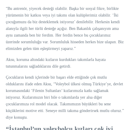
“Bu antrenör, yiyecek desteği olabilir. Başka bir sosyal fikre, birlikte
yürümenin bir katkısı veya iyi takımı olan kulüplerimiz olabilir. ‘İki
çocuğumuzu da biz desteklemek istiyoruz’ denilebilir. Herkesin kendi
alanıyla ilgili her türlü desteğe açığız. Ben Bakanlık çalışanıyım ama
aynı zamanda ben bir ferdim. Her ferdin bence bu çocuklarımız
üzerinde sorumluluğu var. Sorumluluk hisseden herkes bize ulaşsın. Biz
elimizden gelen tüm eşleştirmeyi yaparız.”
Aksu, koruma altındaki kızların kurdukları takımlarla hayata
tutunmalarını sağladıklarını dile getirdi.
Çocukların kendi içlerinde bir başarı elde ettiğinde çok mutlu
olduklarını ifade eden Aksu, “Voleybol ülkesi olmuş Türkiye’ye, devlet
korumasındaki ‘Filenin Sultanları’ kızlarımızla katkı sağlamak
istiyoruz. Kızlarımızın biri bile o takımlarda yer alsa diğer
çocuklarımıza rol model olacak. Takımımızın büyükleri bu sene
küçüklerini motive etti. Seneye milli takıma gönderirsek mutlu oluruz.”
diye konuştu.
“İstanbul’un voleybolcu kızları çok iyi