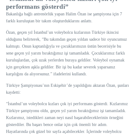
performans gösterdi”
Bakanlığa bağlı antrenörlük yapan Halim Özan ise şampiyona için 7
farklı kuruluştan bir takım oluşturduklarını anlattı.
Özan, geçen yıl İstanbul’un voleybolcu kızlarının Türkiye ikincisi
olduğunu belirterek, “Bu takımdan geçen yıldan sadece bir oyuncumuz
kalmıştı. Onun kaptanlığıyla ve çocuklarımızın üstün becerisiyle bu
sene geçen yıl yarım bıraktığımız işi tamamladık. Çocuklarımız farklı
kuruluşlardan, çok uzak yerlerden buraya geldiler. Voleybol oynamak
için gerçekten aşkla geldiler. Bir işi bu kadar severek yaparsanız
karşılığını da alıyorsunuz.” ifadelerini kullandı.
Türkiye Şampiyonası’nın Eskişehir’de yapıldığını aktaran Özan, şunları
kaydetti:
“İstanbul’un voleybolcu kızları çok iyi performans gösterdi. Kızlarımız
Türkiye şampiyonu oldu, geçen yıl yarım bıraktığımız işi tamamladık.
Kızlarımız, istedikleri zaman neyi nasıl başarabileceklerinin örneğini
gösterdiler. Bu başarı bence onlar için çok önemli bir adım.
Hayatlarında çok güzel bir sayfa açabilecekler. İçlerinde voleybolcu