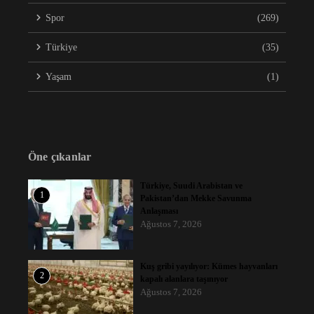
Spor
(269)
Türkiye
(35)
Yaşam
(1)
Öne çıkanlar
Türkiye, Suudi Arabistan ve
1
Pakistan’dan Mekke Savunma
Anlaşması
Ağustos 7, 2026
Kuş gribi yayılıyor: Kümes hayvanları
2
kapalı alanlara taşınıyor
Ağustos 7, 2026