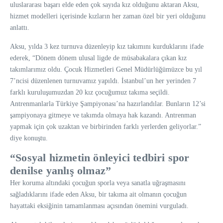
uluslararası başarı elde eden çok sayıda kız olduğunu aktaran Aksu,
hizmet modelleri içerisinde kızların her zaman özel bir yeri olduğunu
anlattı.
Aksu, yılda 3 kez turnuva düzenleyip kız takımını kurduklarını ifade
ederek, “Dönem dönem ulusal ligde de müsabakalara çıkan kız
takımlarımız oldu. Çocuk Hizmetleri Genel Müdürlüğümüzce bu yıl
7’ncisi düzenlenen turnuvamız yapıldı. İstanbul’un her yerinden 7
farklı kuruluşumuzdan 20 kız çocuğumuz takıma seçildi.
Antrenmanlarla Türkiye Şampiyonası’na hazırlandılar. Bunların 12’si
şampiyonaya gitmeye ve takımda olmaya hak kazandı. Antrenman
yapmak için çok uzaktan ve birbirinden farklı yerlerden geliyorlar.”
diye konuştu.
“Sosyal hizmetin önleyici tedbiri spor
denilse yanlış olmaz”
Her koruma altındaki çocuğun sporla veya sanatla uğraşmasını
sağladıklarını ifade eden Aksu, bir takıma ait olmanın çocuğun
hayattaki eksiğinin tamamlanması açısından önemini vurguladı.