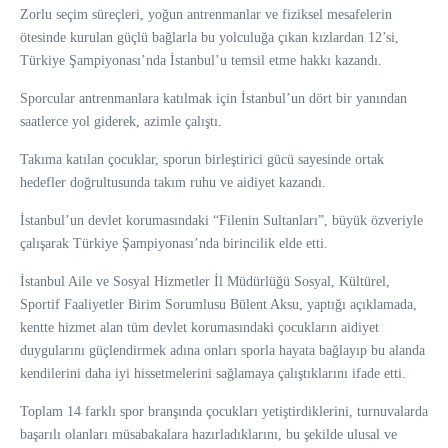
Zorlu seçim süreçleri, yoğun antrenmanlar ve fiziksel mesafelerin
ötesinde kurulan güçlü bağlarla bu yolculuğa çıkan kızlardan 12’si,
Türkiye Şampiyonası’nda İstanbul’u temsil etme hakkı kazandı.
Sporcular antrenmanlara katılmak için İstanbul’un dört bir yanından
saatlerce yol giderek, azimle çalıştı.
Takıma katılan çocuklar, sporun birleştirici gücü sayesinde ortak
hedefler doğrultusunda takım ruhu ve aidiyet kazandı.
İstanbul’un devlet korumasındaki “Filenin Sultanları”, büyük özveriyle
çalışarak Türkiye Şampiyonası’nda birincilik elde etti.
İstanbul Aile ve Sosyal Hizmetler İl Müdürlüğü Sosyal, Kültürel,
Sportif Faaliyetler Birim Sorumlusu Bülent Aksu, yaptığı açıklamada,
kentte hizmet alan tüm devlet korumasındaki çocukların aidiyet
duygularını güçlendirmek adına onları sporla hayata bağlayıp bu alanda
kendilerini daha iyi hissetmelerini sağlamaya çalıştıklarını ifade etti.
Toplam 14 farklı spor branşında çocukları yetiştirdiklerini, turnuvalarda
başarılı olanları müsabakalara hazırladıklarını, bu şekilde ulusal ve