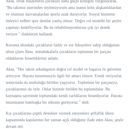
Aksu, ortak hikayelerin çocukları daha güçlü kıldığını vurgulayarak,
“Bu takımın üzerinden söylemiyorum ama inanın kötü alışkanlıklardan
ve olumsuz davranışlardan sporla uzak duruyorlar. Sosyal hizmetin
önleyici tedbiri spor denilse yanlış olmaz. Doğru rol modelle bir şeyler
yapmayı hedefliyorlar. Bu da rehabilitasyonlarına çok iyi destek
veriyor.” ifadelerini kullandı.
Koruma altındaki çocukların farklı ve zor hikayelere sahip olduğunun
altını çizen Aksu, müsabakalarla çocukların toplumun bir parçası
olduklarını hissettiklerini anlattı.
Aksu, “Her takım arkadaşımın doğru rol model ve başarısı öz güvenini
arttırıyor. Hayata tutunmasıyla ilgili bir amacı oluyor. Emek veriyorlar,
sonucunda da mutluluğu birlikte yaşıyoruz. Toplumun bir parçasıyız,
çocuklarımız da öyle. Onlar bizimle birlikte bu toplumdalar. Bu
kaynaşma sayesinde toplumdaki kendi varlıklarını hissediyorlar. Hayata
tutunmanın bambaşka bir etkisini görüyoruz.” dedi.
Kız çocuklarına çeşitli destekler vermek isteyenlere şeffaflık ilkesi
kapsamında kapılarının her zaman açık olduğunu ifade eden Aksu, şöyle
devam etti: