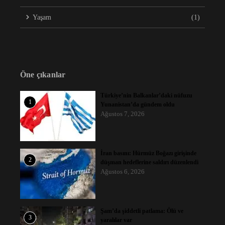
Yaşam
(1)
Öne çıkanlar
Türkiye’nin Balkanlar’daki nüfuzu
1
Yunanistan’da gündem oldu
Ağustos 7, 2026
İran basını: Hürmüz Boğazı girişinde
2
düşman hedeflerine saldırı düzenlendi
Ağustos 6, 2026
Şam’da şiddetli patlama: Ölü ve
3
yaralılar var