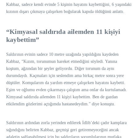
Kabbaz, sadece kendi evinde 5 kişinin hayatını kaybettiğini, 6 yaşındaki
kızının dışarı çıkmaya çalışırken boğularak kapıda öldüğünü anlattı.
“Kimyasal saldırıda ailemden 11 kişiyi
kaybettim”
Saldırının evinin sadece 10 metre uzağında yapıldığını kaydeden
Kabbaz, “Kızım, torunumun hareket etmediğini söyledi. Yanına
koştum, ağzından bir şeyler geliyordu. Diğer torunum da aynı
durumdaydı. Kaçmaları için seslendim ama birkaç metre sonra yere
düştüler. Komşularım da yardım etmeye çalışırken hayatını kaybetti.
Eşim ve oğlumu evden çıkarmaya çalıştım ama onlar da kurtulamadı.
Kimyasal saldırıda ailemden 11 kişiyi kaybettim. Ben de gazdan
etkilendim gözlerimi açtığımda hastanedeydim.” diye konuştu.
Saldırının ardından zorla yerinden edilerek İdlib’deki çadır kamplara
sığındığını belirten Kabbaz, geçmişi geri getiremeyeceğini ancak
adaletin sağlanabilmesi için bu saldırıların sorumlularının mutlaka