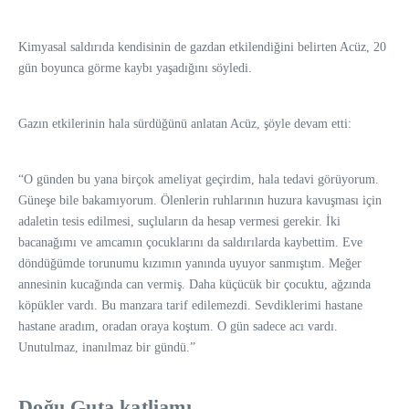
Kimyasal saldırıda kendisinin de gazdan etkilendiğini belirten Acüz, 20
gün boyunca görme kaybı yaşadığını söyledi.
Gazın etkilerinin hala sürdüğünü anlatan Acüz, şöyle devam etti:
“O günden bu yana birçok ameliyat geçirdim, hala tedavi görüyorum.
Güneşe bile bakamıyorum. Ölenlerin ruhlarının huzura kavuşması için
adaletin tesis edilmesi, suçluların da hesap vermesi gerekir. İki
bacanağımı ve amcamın çocuklarını da saldırılarda kaybettim. Eve
döndüğümde torunumu kızımın yanında uyuyor sanmıştım. Meğer
annesinin kucağında can vermiş. Daha küçücük bir çocuktu, ağzında
köpükler vardı. Bu manzara tarif edilemezdi. Sevdiklerimi hastane
hastane aradım, oradan oraya koştum. O gün sadece acı vardı.
Unutulmaz, inanılmaz bir gündü.”
⁠Doğu Guta katliamı