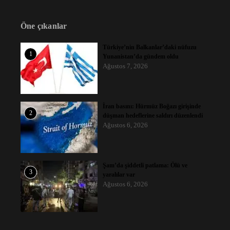
Öne çıkanlar
Türkiye’nin Balkanlar’daki nüfuzu
1
Yunanistan’da gündem oldu
Ağustos 7, 2026
İran basını: Hürmüz Boğazı girişinde
2
düşman hedeflerine saldırı düzenlendi
Ağustos 6, 2026
Şam’da şiddetli patlama: Ölü ve
3
yaralılar var
Ağustos 6, 2026