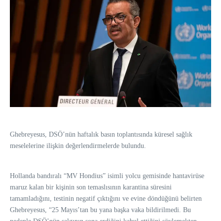
Ghebreyesus, DSÖ’nün haftalık basın toplantısında küresel sağlık
meselelerine ilişkin değerlendirmelerde bulundu.
Hollanda bandıralı “MV Hondius” isimli yolcu gemisinde hantavirüse
maruz kalan bir kişinin son temaslısının karantina süresini
tamamladığını, testinin negatif çıktığını ve evine döndüğünü belirten
Ghebreyesus, “25 Mayıs’tan bu yana başka vaka bildirilmedi. Bu