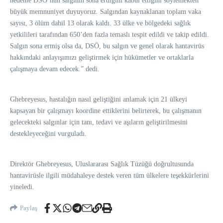
nedenle DSÖ’nün salgının sona erdiğini kabul ettiğini söylemekten
büyük memnuniyet duyuyoruz. Salgından kaynaklanan toplam vaka
sayısı, 3 ölüm dahil 13 olarak kaldı. 33 ülke ve bölgedeki sağlık
yetkilileri tarafından 650’den fazla temaslı tespit edildi ve takip edildi.
Salgın sona ermiş olsa da, DSÖ, bu salgın ve genel olarak hantavirüs
hakkındaki anlayışımızı geliştirmek için hükümetler ve ortaklarla
çalışmaya devam edecek.” dedi.
Ghebreyesus, hastalığın nasıl geliştiğini anlamak için 21 ülkeyi
kapsayan bir çalışmayı koordine ettiklerini belirterek, bu çalışmanın
gelecekteki salgınlar için tanı, tedavi ve aşıların geliştirilmesini
destekleyeceğini vurguladı.
Direktör Ghebreyesus, Uluslararası Sağlık Tüzüğü doğrultusunda
hantavirüsle ilgili müdahaleye destek veren tüm ülkelere teşekkürlerini
yineledi.
Paylaş