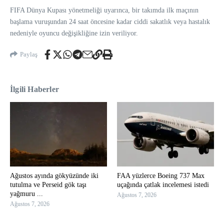
FIFA Dünya Kupası yönetmeliği uyarınca, bir takımda ilk maçının
başlama vuruşundan 24 saat öncesine kadar ciddi sakatlık veya hastalık
nedeniyle oyuncu değişikliğine izin veriliyor.
Paylaş
İlgili Haberler
Ağustos ayında gökyüzünde iki
FAA yüzlerce Boeing 737 Max
tutulma ve Perseid gök taşı
uçağında çatlak incelemesi istedi
yağmuru ...
Ağustos 7, 2026
Ağustos 7, 2026