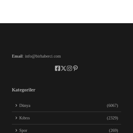
Email
: info@birhaberci.com
Kategoriler
Dünya
(6067)
Kıbrıs
(2329)
Spor
(269)