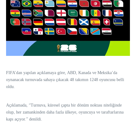
FIFA’dan yapılan açıklamaya göre, ABD, Kanada ve Meksika’da
oynanacak turnuvada sahaya çıkacak 48 takımın 1248 oyuncusu belli
oldu.
Açıklamada, “Turnuva, küresel çapta bir dönüm noktası niteliğinde
olup, her zamankinden daha fazla ülkeye, oyuncuya ve taraftarlarına
kapı açıyor.” denildi.