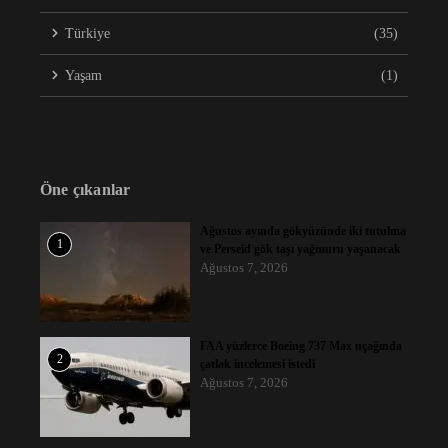
Türkiye
(35)
Yaşam
(1)
Öne çıkanlar
Ağustos ayında gökyüzünde iki tutulma
1
ve Perseid gök taşı yağmuru yaşanacak
Ağustos 7, 2026
FAA yüzlerce Boeing 737 Max uçağında
2
çatlak incelemesi istedi
Ağustos 7, 2026