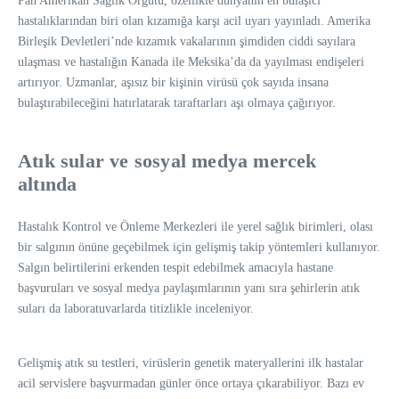
Pan Amerikan Sağlık Örgütü, özellikle dünyanın en bulaşıcı
hastalıklarından biri olan kızamığa karşı acil uyarı yayınladı. Amerika
Birleşik Devletleri’nde kızamık vakalarının şimdiden ciddi sayılara
ulaşması ve hastalığın Kanada ile Meksika’da da yayılması endişeleri
artırıyor. Uzmanlar, aşısız bir kişinin virüsü çok sayıda insana
bulaştırabileceğini hatırlatarak taraftarları aşı olmaya çağırıyor.
Atık sular ve sosyal medya mercek
altında
Hastalık Kontrol ve Önleme Merkezleri ile yerel sağlık birimleri, olası
bir salgının önüne geçebilmek için gelişmiş takip yöntemleri kullanıyor.
Salgın belirtilerini erkenden tespit edebilmek amacıyla hastane
başvuruları ve sosyal medya paylaşımlarının yanı sıra şehirlerin atık
suları da laboratuvarlarda titizlikle inceleniyor.
Gelişmiş atık su testleri, virüslerin genetik materyallerini ilk hastalar
acil servislere başvurmadan günler önce ortaya çıkarabiliyor. Bazı ev