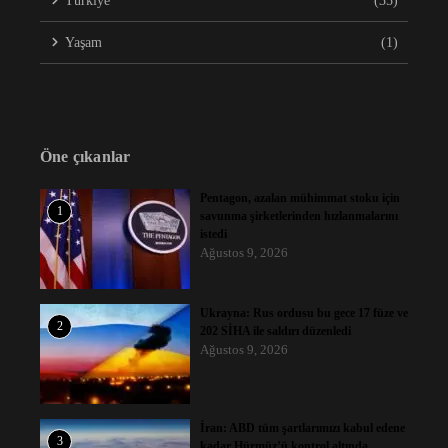
Türkiye
(35)
Yaşam
(1)
Öne çıkanlar
Pentagon, azalan mühimmat stoku için
1
savunma şirketlerinden hızlanmalarını
istedi
Ağustos 9, 2026
Ukrayna: Rus ordusu bu gece 17 füze ve
2
202 SİHA ile saldırı düzenledi
Ağustos 9, 2026
İran: ABD tüm şartlarımızı kabul edene
3
kadar Hürmüz’ü kontrol altında