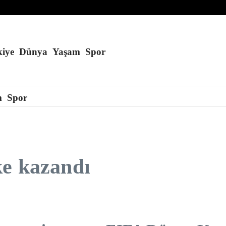
’a konuşlandırmayı planlıyor
kurduğu öne sürüldü
du
iye
Dünya
Yaşam
Spor
m
Spor
ke kazandı