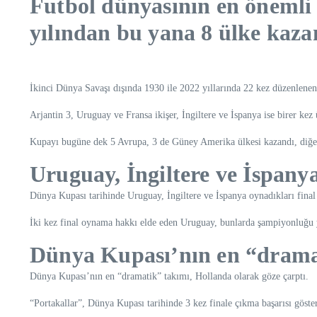
Futbol dünyasının en önemli
yılından bu yana 8 ülke kaza
İkinci Dünya Savaşı dışında 1930 ile 2022 yıllarında 22 kez düzenlene
Arjantin 3, Uruguay ve Fransa ikişer, İngiltere ve İspanya ise birer ke
Kupayı bugüne dek 5 Avrupa, 3 de Güney Amerika ülkesi kazandı, diğe
Uruguay, İngiltere ve İspany
Dünya Kupası tarihinde Uruguay, İngiltere ve İspanya oynadıkları final
İki kez final oynama hakkı elde eden Uruguay, bunlarda şampiyonluğu y
Dünya Kupası’nın en “drama
Dünya Kupası’nın en “dramatik” takımı, Hollanda olarak göze çarptı.
“Portakallar”, Dünya Kupası tarihinde 3 kez finale çıkma başarısı göst