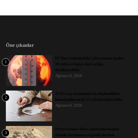
Öne çıkanlar
El Nino önümüzdeki yılın sonuna kadar
1
50 milyon kişiyi akut açlığa
sürükleyebilir
Ağustos 6, 2026
45-65 yaş arasındaki bu alışkanlıklar
2
bunamadan uzak 13 yıl kazandırabilir
Ağustos 6, 2026
Perseverance Mars yüzeyinin hemen
3
altında korunmuş organik karbon