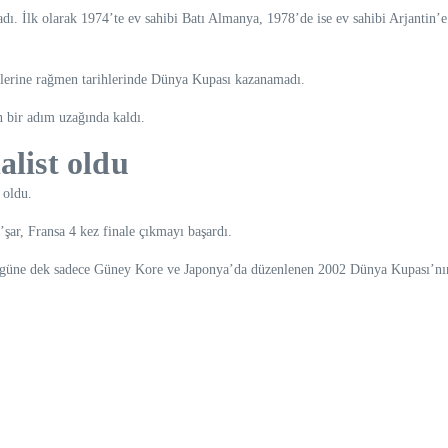
adı. İlk olarak 1974’te ev sahibi Batı Almanya, 1978’de ise ev sahibi Arjant
elerine rağmen tarihlerinde Dünya Kupası kazanamadı.
n bir adım uzağında kaldı.
alist oldu
 oldu.
’şar, Fransa 4 kez finale çıkmayı başardı.
güne dek sadece Güney Kore ve Japonya’da düzenlenen 2002 Dünya Kupası’nın fin