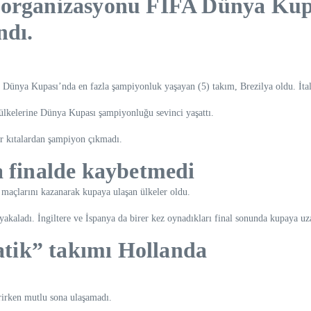
 organizasyonu FIFA Dünya Kupa
ndı.
n Dünya Kupası’nda en fazla şampiyonluk yaşayan (5) takım, Brezilya oldu. İta
z ülkelerine Dünya Kupası şampiyonluğu sevinci yaşattı.
r kıtalardan şampiyon çıkmadı.
a finalde kaybetmedi
 maçlarını kazanarak kupaya ulaşan ülkeler oldu.
akaladı. İngiltere ve İspanya da birer kez oynadıkları final sonunda kupaya uz
tik” takımı Hollanda
erirken mutlu sona ulaşamadı.