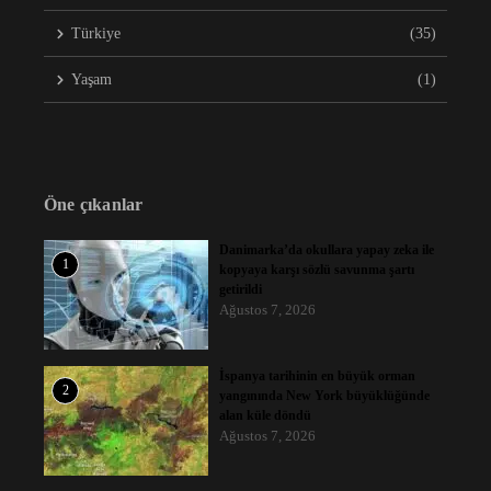
Türkiye
(35)
Yaşam
(1)
Öne çıkanlar
Danimarka’da okullara yapay zeka ile
1
kopyaya karşı sözlü savunma şartı
getirildi
Ağustos 7, 2026
İspanya tarihinin en büyük orman
2
yangınında New York büyüklüğünde
alan küle döndü
Ağustos 7, 2026