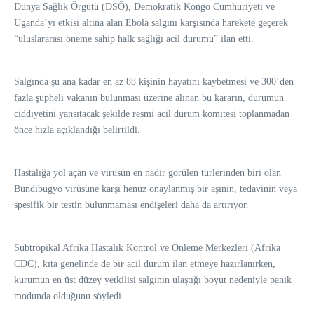
Dünya Sağlık Örgütü (DSÖ), Demokratik Kongo Cumhuriyeti ve
Uganda’yı etkisi altına alan Ebola salgını karşısında harekete geçerek
“uluslararası öneme sahip halk sağlığı acil durumu” ilan etti.
Salgında şu ana kadar en az 88 kişinin hayatını kaybetmesi ve 300’den
fazla şüpheli vakanın bulunması üzerine alınan bu kararın, durumun
ciddiyetini yansıtacak şekilde resmi acil durum komitesi toplanmadan
önce hızla açıklandığı belirtildi.
Hastalığa yol açan ve virüsün en nadir görülen türlerinden biri olan
Bundibugyo virüsüne karşı henüz onaylanmış bir aşının, tedavinin veya
spesifik bir testin bulunmaması endişeleri daha da artırıyor.
Subtropikal Afrika Hastalık Kontrol ve Önleme Merkezleri (Afrika
CDC), kıta genelinde de bir acil durum ilan etmeye hazırlanırken,
kurumun en üst düzey yetkilisi salgının ulaştığı boyut nedeniyle panik
modunda olduğunu söyledi.