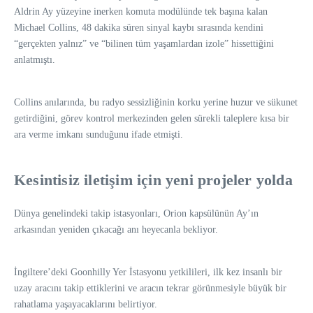
Aldrin Ay yüzeyine inerken komuta modülünde tek başına kalan
Michael Collins, 48 dakika süren sinyal kaybı sırasında kendini
“gerçekten yalnız” ve “bilinen tüm yaşamlardan izole” hissettiğini
anlatmıştı.
Collins anılarında, bu radyo sessizliğinin korku yerine huzur ve sükunet
getirdiğini, görev kontrol merkezinden gelen sürekli taleplere kısa bir
ara verme imkanı sunduğunu ifade etmişti.
Kesintisiz iletişim için yeni projeler yolda
Dünya genelindeki takip istasyonları, Orion kapsülünün Ay’ın
arkasından yeniden çıkacağı anı heyecanla bekliyor.
İngiltere’deki Goonhilly Yer İstasyonu yetkilileri, ilk kez insanlı bir
uzay aracını takip ettiklerini ve aracın tekrar görünmesiyle büyük bir
rahatlama yaşayacaklarını belirtiyor.