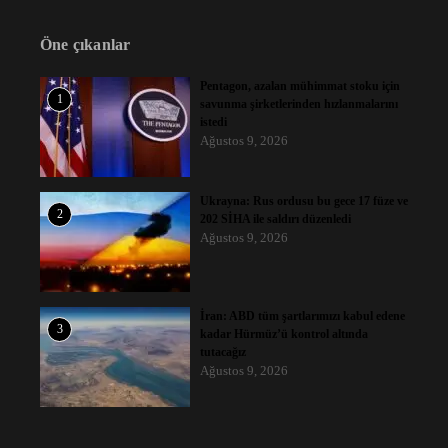
Öne çıkanlar
Pentagon, azalan mühimmat stoku için
1
savunma şirketlerinden hızlanmalarını
istedi
Ağustos 9, 2026
Ukrayna: Rus ordusu bu gece 17 füze ve
2
202 SİHA ile saldırı düzenledi
Ağustos 9, 2026
İran: ABD tüm şartlarımızı kabul edene
3
kadar Hürmüz’ü kontrol altında
tutacağız
Ağustos 9, 2026