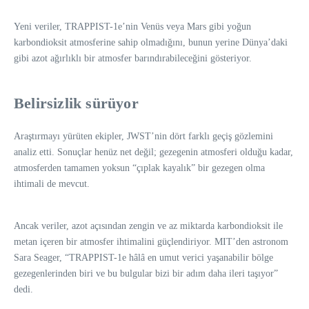
Yeni veriler, TRAPPIST-1e’nin Venüs veya Mars gibi yoğun
karbondioksit atmosferine sahip olmadığını, bunun yerine Dünya’daki
gibi azot ağırlıklı bir atmosfer barındırabileceğini gösteriyor.
Belirsizlik sürüyor
Araştırmayı yürüten ekipler, JWST’nin dört farklı geçiş gözlemini
analiz etti. Sonuçlar henüz net değil; gezegenin atmosferi olduğu kadar,
atmosferden tamamen yoksun “çıplak kayalık” bir gezegen olma
ihtimali de mevcut.
Ancak veriler, azot açısından zengin ve az miktarda karbondioksit ile
metan içeren bir atmosfer ihtimalini güçlendiriyor. MIT’den astronom
Sara Seager, “TRAPPIST-1e hâlâ en umut verici yaşanabilir bölge
gezegenlerinden biri ve bu bulgular bizi bir adım daha ileri taşıyor”
dedi.