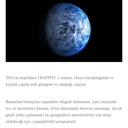
2016’da keşfedilen TRAPPIST-1 sistemi, Dünya büyüklüğünde ve
kayalık yapıda yedi gezegene ev sahipliği yapıyor.
Bunlardan birkaçının yaşanabilir bölgede bulunması, yani yüzeyinde
sıvı su barındırma ihtimali, bilim dünyasında heyecan yaratmıştı. Ancak
güçlü yıldız patlamaları bu gezegenlerin atmosferlerini yok etmiş
olabileceği için, yaşanabilirlik tartışmalıydı.