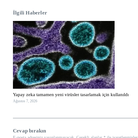
İlgili Haberler
Yapay zeka tamamen yeni virüsler tasarlamak için kullanıldı
Ağustos 7, 2026
Cevap bırakın
E-posta adresiniz yayınlanmayacak.
Gerekli alanlar
*
ile işaretlenmişler