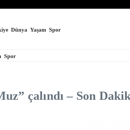
atkı sağlıyor
ıyor
ran’ı cesaretlendirebilir
iye
Dünya
Yaşam
Spor
m
Spor
uz” çalındı – Son Dakik