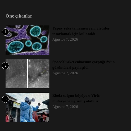
Öne çıkanlar
Yapay zeka tamamen yeni virüsler
1
tasarlamak için kullanıldı
Ağustos 7, 2026
SpaceX roket enkazının çarptığı Ay’ın
2
görüntüleri paylaşıldı
Ağustos 7, 2026
Ebola salgını büyüyor: Virüs
3
mutasyona uğramış olabilir
Ağustos 7, 2026