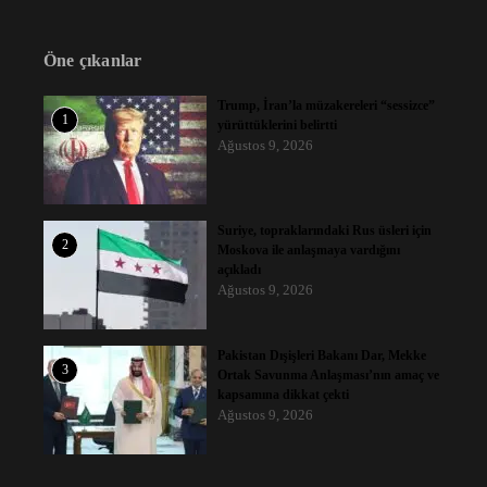
Öne çıkanlar
Trump, İran’la müzakereleri “sessizce”
1
yürüttüklerini belirtti
Ağustos 9, 2026
Suriye, topraklarındaki Rus üsleri için
2
Moskova ile anlaşmaya vardığını
açıkladı
Ağustos 9, 2026
Pakistan Dışişleri Bakanı Dar, Mekke
3
Ortak Savunma Anlaşması’nın amaç ve
kapsamına dikkat çekti
Ağustos 9, 2026