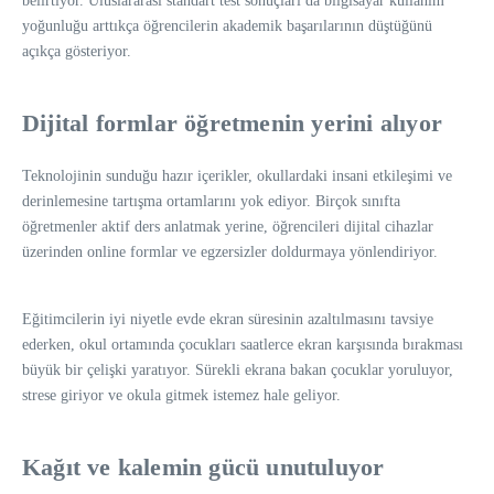
belirtiyor. Uluslararası standart test sonuçları da bilgisayar kullanım
yoğunluğu arttıkça öğrencilerin akademik başarılarının düştüğünü
açıkça gösteriyor.
Dijital formlar öğretmenin yerini alıyor
Teknolojinin sunduğu hazır içerikler, okullardaki insani etkileşimi ve
derinlemesine tartışma ortamlarını yok ediyor. Birçok sınıfta
öğretmenler aktif ders anlatmak yerine, öğrencileri dijital cihazlar
üzerinden online formlar ve egzersizler doldurmaya yönlendiriyor.
Eğitimcilerin iyi niyetle evde ekran süresinin azaltılmasını tavsiye
ederken, okul ortamında çocukları saatlerce ekran karşısında bırakması
büyük bir çelişki yaratıyor. Sürekli ekrana bakan çocuklar yoruluyor,
strese giriyor ve okula gitmek istemez hale geliyor.
Kağıt ve kalemin gücü unutuluyor