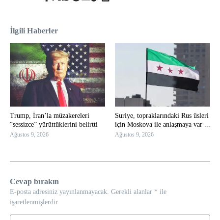
İlgili Haberler
Trump, İran’la müzakereleri
Suriye, topraklarındaki Rus üsleri
“sessizce” yürüttüklerini belirtti
için Moskova ile anlaşmaya var ...
Ağustos 9, 2026
Ağustos 9, 2026
Cevap bırakın
E-posta adresiniz yayınlanmayacak.
Gerekli alanlar
*
ile
işaretlenmişlerdir