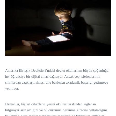
Amerika Birleşik Devletleri’ndeki devlet okullarının büyük çoğunluğu
her öğrenciye bir dijital cihaz dağıtıyor. Ancak cep telefonlarının
sınıflardan uzaklaştırılması bile beklenen akademik başarıyı getirmeye
yetmiyor.
Uzmanlar, kişisel cihazların yerini okullar tarafından sağlanan
bilgisayarların aldığını ve bu durumun öğrenme sürecini baltaladığını