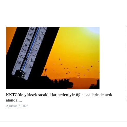
KKTC’de yüksek sıcaklıklar nedeniyle öğle saatlerinde açık
alanda ...
Ağustos 7, 2026