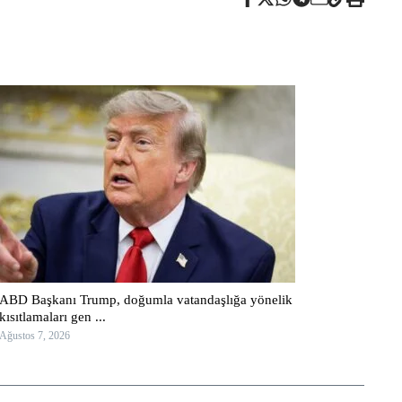
ABD Başkanı Trump, doğumla vatandaşlığa yönelik
kısıtlamaları gen ...
Ağustos 7, 2026