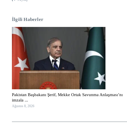
İlgili Haberler
Pakistan Başbakanı Şerif, Mekke Ortak Savunma Anlaşması’nı
imzala ...
Ağustos 8, 2026