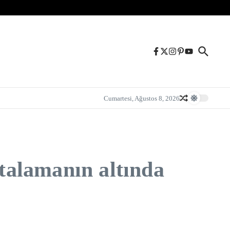
Cumartesi, Ağustos 8, 2026
rtalamanın altında