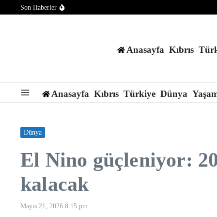
İçeriğe atla
Son Haberler
ABD Başkanı Trump, İran’la anlaşmanın “yakında” sağlanabilec
Yapay zeka tamamen yeni virüsler tasarlamak için kullanıldı
SpaceX roket enkazının çarptığı Ay’ın görüntüleri paylaşıldı
Anasayfa
Kıbrıs
Türk
Anasayfa
Kıbrıs
Türkiye
Dünya
Yaşa
Dünya
El Nino güçleniyor: 20
kalacak
Mayıs 21, 2026
8:15 pm