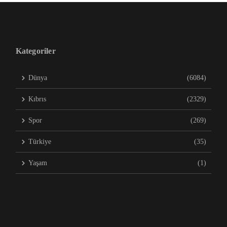
Kategoriler
Dünya
(6084)
Kıbrıs
(2329)
Spor
(269)
Türkiye
(35)
Yaşam
(1)