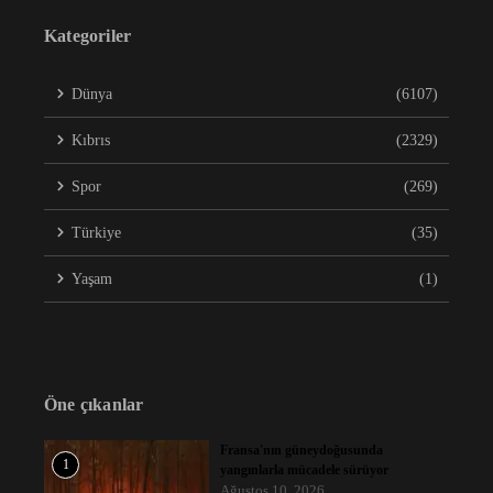
Kategoriler
Dünya
(6107)
Kıbrıs
(2329)
Spor
(269)
Türkiye
(35)
Yaşam
(1)
Öne çıkanlar
Fransa'nın güneydoğusunda
1
yangınlarla mücadele sürüyor
Ağustos 10, 2026