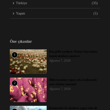
Türkiye
(35)
Yaşam
(1)
Öne çıkanlar
Kuş gribi yayılıyor: Kümes hayvanları
1
kapalı alanlara taşınıyor
Ağustos 7, 2026
Bilim insanları yapay zeka kullanarak
2
yeni virüsler tasarladı
Ağustos 7, 2026
Danimarka’da okullara yapay zeka ile