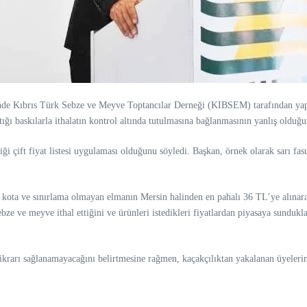
de Kıbrıs Türk Sebze ve Meyve Toptancılar Derneği (KIBSEM) tarafından yapıl
tığı baskılarla ithalatın kontrol altında tutulmasına bağlanmasının yanlış olduğ
ği çift fiyat listesi uygulaması olduğunu söyledi. Başkan, örnek olarak sarı f
ta kota ve sınırlama olmayan elmanın Mersin halinden en pahalı 36 TL’ye alınara
ze ve meyve ithal ettiğini ve ürünleri istedikleri fiyatlardan piyasaya sundukla
krarı sağlanamayacağını belirtmesine rağmen, kaçakçılıktan yakalanan üyelerin