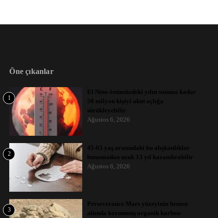
Öne çıkanlar
El Nino önümüzdeki yılın sonuna kadar
1
50 milyon kişiyi akut açlığa
sürükleyebilir
Ağustos 6, 2026
45-65 yaş arasındaki bu alışkanlıklar
2
bunamadan uzak 13 yıl kazandırabilir
Ağustos 6, 2026
Perseverance Mars yüzeyinin hemen
3
altında korunmuş organik karbon