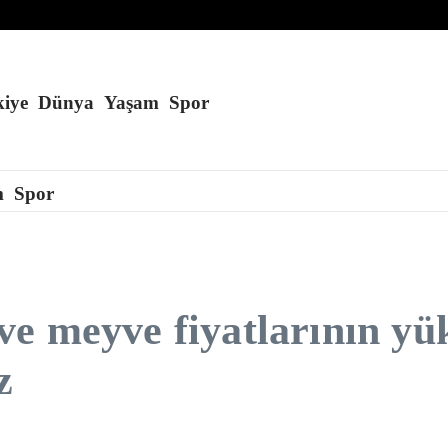
’a konuşlandırmayı planlıyor
kurduğu öne sürüldü
du
iye
Dünya
Yaşam
Spor
m
Spor
e meyve fiyatlarının yüks
z