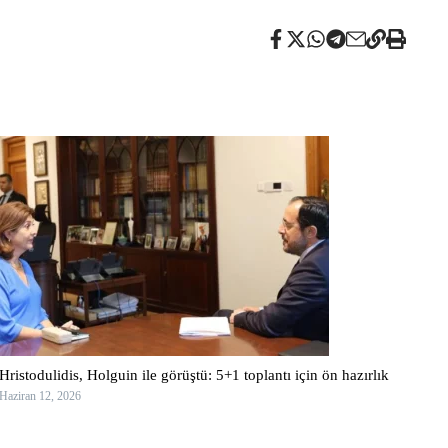
Hristodulidis, Holguin ile görüştü: 5+1 toplantı için ön hazırlık
Haziran 12, 2026