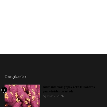
Öne çıkanlar
Bilim insanları yapay zeka kullanarak
1
yeni virüsler tasarladı
Ağustos 7, 2026