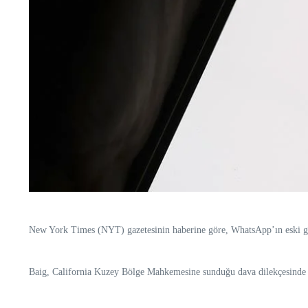
New York Times (NYT) gazetesinin haberine göre, WhatsApp’ın eski güve
Baig, California Kuzey Bölge Mahkemesine sunduğu dava dilekçesinde şir