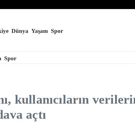
şi yaralandı
ağmuru yaşanacak
i
iye
Dünya
Yaşam
Spor
m
Spor
 kullanıcıların verilerin
dava açtı