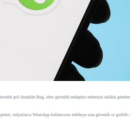
nlik şefi Attaullah Baig, siber güvenlik endişeleri nedeniyle sıklıkla günde
keti, milyarlarca WhatsApp kullanıcısını tehlikeye atan güvenlik ve gizlilik a