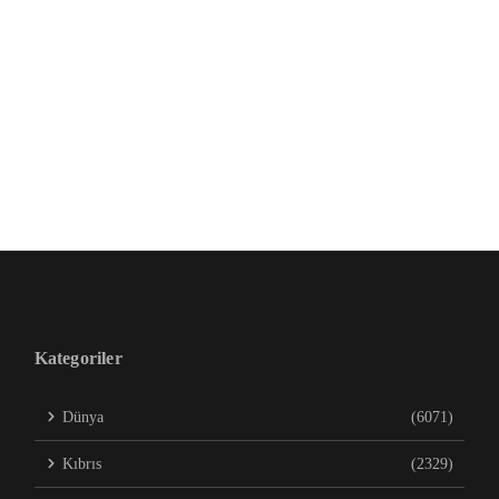
Kategoriler
Dünya
(6071)
Kıbrıs
(2329)