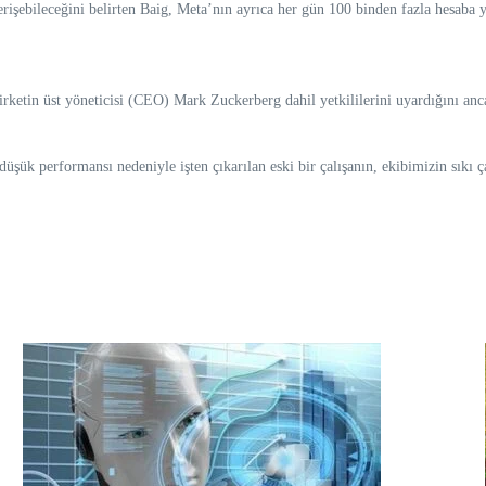
 erişebileceğini belirten Baig, Meta’nın ayrıca her gün 100 binden fazla hesaba 
 şirketin üst yöneticisi (CEO) Mark Zuckerberg dahil yetkililerini uyardığını anc
üşük performansı nedeniyle işten çıkarılan eski bir çalışanın, ekibimizin sıkı ça