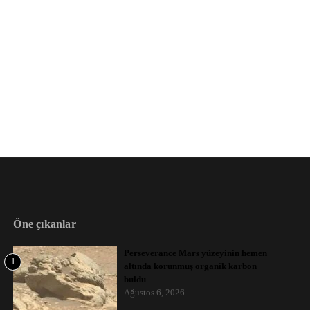
Öne çıkanlar
Perseverance Mars yüzeyinin hemen
1
altında korunmuş organik karbon
buldu
Ağustos 6, 2026