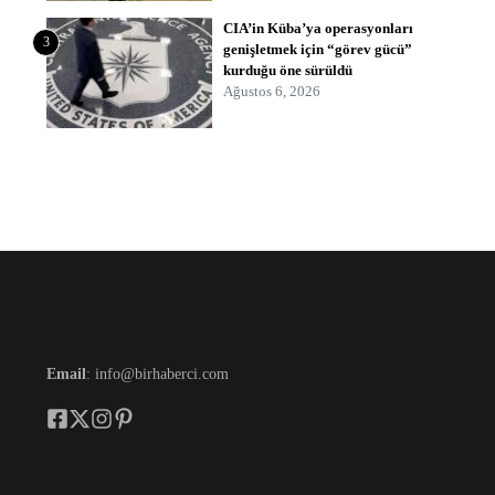
CIA’in Küba’ya operasyonları
3
genişletmek için “görev gücü”
kurduğu öne sürüldü
Ağustos 6, 2026
Email
: info@birhaberci.com