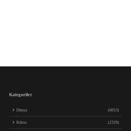
Kategoriler
Dünya
(6053)
Kıbrıs
(2329)