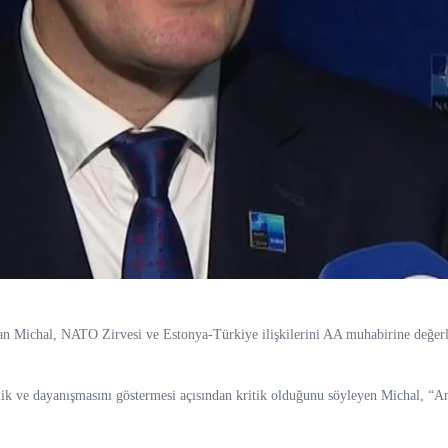
n Michal, NATO Zirvesi ve Estonya-Türkiye ilişkilerini AA muhabirine değerl
ik ve dayanışmasını göstermesi açısından kritik olduğunu söyleyen Michal, “A