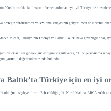
in 2004’te ittifaka katılmasının hemen ardından aynı yıl Türkiye’de düzenlenen
 desteğin sürdürülmesi ve savunma sanayisinin geliştirilmesi de zirvenin önemli
den Michal, Türkiye’nin Estonya ve Baltık ülkeleri hava güvenliğine sağlayaca
ğünü ve ortaklığın giderek güçlendiğini vurgulayarak, “Türkiye savunma sanayisi
düşünüyorum.” değerlendirmesinde bulundu.
Baltık’ta Türkiye için en iyi or
 gibi olduğunu söyleyebilirim. Bahsedildiği gibi, Nurol Makina, ARCA zırhlı ara