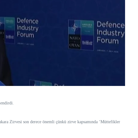
endirdi.
nkara Zirvesi son derece önemli çünkü zirve kapsamında ‘Müttefikler