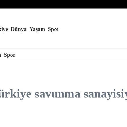
du
lla salgını 27 eyalete yayıldı
iye
Dünya
Yaşam
Spor
m
Spor
rkiye savunma sanayisiyl