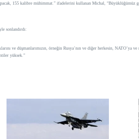
acak, 155 kalibre mühimmat.” ifadelerini kullanan Michal, “Büyüklüğümüz gö
yle sonlandırdı:
duklarını ve düşmanlarımızın, örneğin Rusya’nın ve diğer herkesin, NATO’ya ve m
tiler yüksek.”