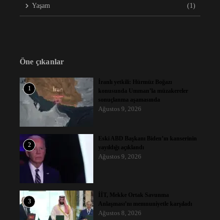
Yaşam
(1)
Öne çıkanlar
İranlı yetkili: Hürmüz Boğazı
1
konusunda Umman’la müzakereler
sonuçlanma aşamasında
Ağustos 9, 2026
Eski ABD Başkanı Biden’ın kanserinin
2
yayıldığı açıklandı
Ağustos 9, 2026
İİT, Mekke Ortak Savunma
3
Anlaşması’nı memnuniyetle karşıladı
Ağustos 8, 2026