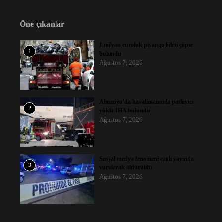
Öne çıkanlar
1 milyon euroluk piyango bileti çöpte
1
bulundu
Ağustos 7, 2026
Almanya’da havalimanında patlayıcı
2
yüklü İHA bulundu
Ağustos 7, 2026
Sosyal medya fenomeni canlı yayında
3
vurularak öldürüldü
Ağustos 7, 2026