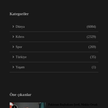
Kategoriler
Dünya
(6084)
Kıbrıs
(2329)
Spor
(269)
Türkiye
(35)
Yaşam
(1)
Öne çıkanlar
Pakistan Başbakanı Şerif, Mekke Ortak
1