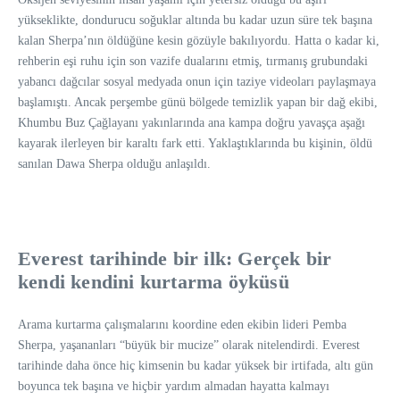
yükseklikte, dondurucu soğuklar altında bu kadar uzun süre tek başına
kalan Sherpa’nın öldüğüne kesin gözüyle bakılıyordu. Hatta o kadar ki,
rehberin eşi ruhu için son vazife dualarını etmiş, tırmanış grubundaki
yabancı dağcılar sosyal medyada onun için taziye videoları paylaşmaya
başlamıştı. Ancak perşembe günü bölgede temizlik yapan bir dağ ekibi,
Khumbu Buz Çağlayanı yakınlarında ana kampa doğru yavaşça aşağı
kayarak ilerleyen bir karaltı fark etti. Yaklaştıklarında bu kişinin, öldü
sanılan Dawa Sherpa olduğu anlaşıldı.
Everest tarihinde bir ilk: Gerçek bir
kendi kendini kurtarma öyküsü
Arama kurtarma çalışmalarını koordine eden ekibin lideri Pemba
Sherpa, yaşananları “büyük bir mucize” olarak nitelendirdi. Everest
tarihinde daha önce hiç kimsenin bu kadar yüksek bir irtifada, altı gün
boyunca tek başına ve hiçbir yardım almadan hayatta kalmayı