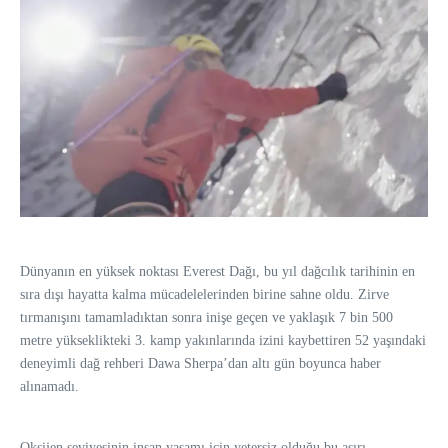
Dünyanın en yüksek noktası Everest Dağı, bu yıl dağcılık tarihinin en
sıra dışı hayatta kalma mücadelelerinden birine sahne oldu. Zirve
tırmanışını tamamladıktan sonra inişe geçen ve yaklaşık 7 bin 500
metre yükseklikteki 3. kamp yakınlarında izini kaybettiren 52 yaşındaki
deneyimli dağ rehberi Dawa Sherpa’dan altı gün boyunca haber
alınamadı.
Oksijen seviyesinin insan yaşamı için yetersiz olduğu bu aşırı