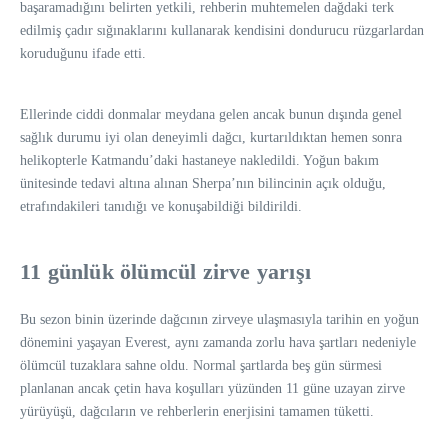
başaramadığını belirten yetkili, rehberin muhtemelen dağdaki terk
edilmiş çadır sığınaklarını kullanarak kendisini dondurucu rüzgarlardan
koruduğunu ifade etti.
Ellerinde ciddi donmalar meydana gelen ancak bunun dışında genel
sağlık durumu iyi olan deneyimli dağcı, kurtarıldıktan hemen sonra
helikopterle Katmandu’daki hastaneye nakledildi. Yoğun bakım
ünitesinde tedavi altına alınan Sherpa’nın bilincinin açık olduğu,
etrafındakileri tanıdığı ve konuşabildiği bildirildi.
11 günlük ölümcül zirve yarışı
Bu sezon binin üzerinde dağcının zirveye ulaşmasıyla tarihin en yoğun
dönemini yaşayan Everest, aynı zamanda zorlu hava şartları nedeniyle
ölümcül tuzaklara sahne oldu. Normal şartlarda beş gün sürmesi
planlanan ancak çetin hava koşulları yüzünden 11 güne uzayan zirve
yürüyüşü, dağcıların ve rehberlerin enerjisini tamamen tüketti.