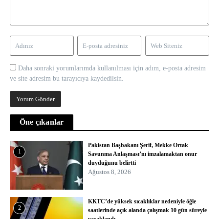
Daha sonraki yorumlarımda kullanılması için adım, e-posta adresim
ve site adresim bu tarayıcıya kaydedilsin.
Öne çıkanlar
Pakistan Başbakanı Şerif, Mekke Ortak
1
Savunma Anlaşması’nı imzalamaktan onur
duyduğunu belirtti
Ağustos 8, 2026
KKTC’de yüksek sıcaklıklar nedeniyle öğle
2
saatlerinde açık alanda çalışmak 10 gün süreyle
yasaklandı